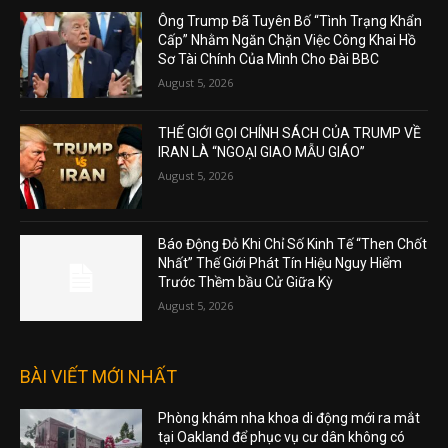
Ông Trump Đã Tuyên Bố “Tình Trạng Khẩn
Cấp” Nhằm Ngăn Chặn Việc Công Khai Hồ
Sơ Tài Chính Của Mình Cho Đài BBC
August 5, 2026
THẾ GIỚI GỌI CHÍNH SÁCH CỦA TRUMP VỀ
IRAN LÀ “NGOẠI GIAO MẪU GIÁO”
August 5, 2026
Báo Động Đỏ Khi Chỉ Số Kinh Tế “Then Chốt
Nhất” Thế Giới Phát Tín Hiệu Nguy Hiểm
Trước Thềm bầu Cử Giữa Kỳ
August 5, 2026
BÀI VIẾT MỚI NHẤT
Phòng khám nha khoa di động mới ra mắt
tại Oakland để phục vụ cư dân không có