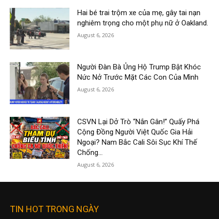
Hai bé trai trộm xe của mẹ, gây tai nạn
nghiêm trọng cho một phụ nữ ở Oakland.
August 6, 2026
Người Đàn Bà Ủng Hộ Trump Bật Khóc
Nức Nở Trước Mặt Các Con Của Mình
August 6, 2026
CSVN Lại Dở Trò “Nắn Gân!” Quấy Phá
Cộng Đồng Người Việt Quốc Gia Hải
Ngoại? Nam Bắc Cali Sôi Sục Khí Thế
Chống...
August 6, 2026
TIN HOT TRONG NGÀY