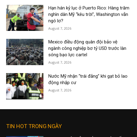
Hạn hán kỷ lục ở Puerto Rico: Hàng trăm
nghìn dân Mỹ “kêu trời”, Washington vẫn
ngó lơ?
August 7, 2026
Mexico điều động quân đội bảo vệ
ngành công nghiệp bơ tỷ USD trước làn
sóng bạo lực cartel
August 7, 2026
Nước Mỹ nhận “trái đắng” khi gạt bỏ lao
động nhập cư
August 7, 2026
TIN HOT TRONG NGÀY