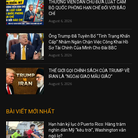
THƯỢNG VIỆN DÂN CHỦ ĐƯA LUẬT CẤM
BỘ QUỐC PHÒNG HẠN CHẾ ĐỐI VỚI BÁO
CHÍ
August 6, 2026
Ông Trump Đã Tuyên Bố “Tình Trạng Khẩn
Cấp” Nhằm Ngăn Chặn Việc Công Khai Hồ
Sơ Tài Chính Của Mình Cho Đài BBC
August 5, 2026
THẾ GIỚI GỌI CHÍNH SÁCH CỦA TRUMP VỀ
IRAN LÀ “NGOẠI GIAO MẪU GIÁO”
August 5, 2026
BÀI VIẾT MỚI NHẤT
Hạn hán kỷ lục ở Puerto Rico: Hàng trăm
nghìn dân Mỹ “kêu trời”, Washington vẫn
ngó lơ?