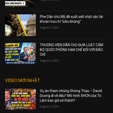
Phe Dân chủ Mỹ đề xuất siết chặt các tài
khoản hưu trí “siêu khủng”
August 6, 2026
THƯỢNG VIỆN DÂN CHỦ ĐƯA LUẬT CẤM
BỘ QUỐC PHÒNG HẠN CHẾ ĐỐI VỚI BÁO
CHÍ
August 6, 2026
VIDEO MỚI NHẤT
Vụ án tham nhũng Sheng Thao – David
Duong đi về đâu? Mô hình XHCN của Tô
Lâm bao giờ sẽ thành?
August 5, 2026