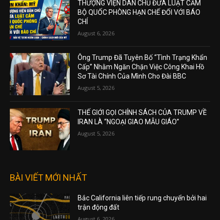
THƯỢNG VIỆN DÂN CHỦ ĐƯA LUẬT CẤM
BỘ QUỐC PHÒNG HẠN CHẾ ĐỐI VỚI BÁO
CHÍ
August 6, 2026
Ông Trump Đã Tuyên Bố “Tình Trạng Khẩn
Cấp” Nhằm Ngăn Chặn Việc Công Khai Hồ
Sơ Tài Chính Của Mình Cho Đài BBC
August 5, 2026
THẾ GIỚI GỌI CHÍNH SÁCH CỦA TRUMP VỀ
IRAN LÀ “NGOẠI GIAO MẪU GIÁO”
August 5, 2026
BÀI VIẾT MỚI NHẤT
Bắc California liên tiếp rung chuyển bởi hai
trận động đất
August 6, 2026