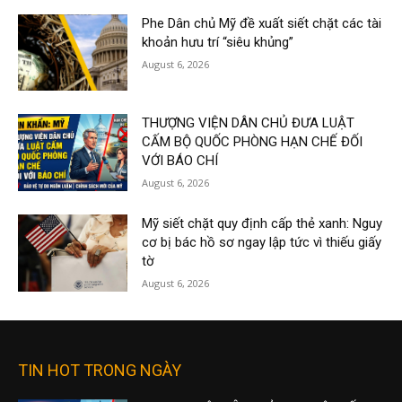
Phe Dân chủ Mỹ đề xuất siết chặt các tài
khoản hưu trí “siêu khủng”
August 6, 2026
THƯỢNG VIỆN DÂN CHỦ ĐƯA LUẬT
CẤM BỘ QUỐC PHÒNG HẠN CHẾ ĐỐI
VỚI BÁO CHÍ
August 6, 2026
Mỹ siết chặt quy định cấp thẻ xanh: Nguy
cơ bị bác hồ sơ ngay lập tức vì thiếu giấy
tờ
August 6, 2026
TIN HOT TRONG NGÀY