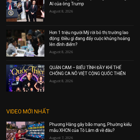
AI của ông Trump
August 8, 2026
Hơn 1 triệu người Mỹ rời bỏ thị trường lao
động: Điều gì đang đẩy cuộc khủng hoảng
lên đỉnh điểm?
August 8, 2026
QUẬN CAM – BIỂU TÌNH ĐẦY KHÍ THẾ
CHỐNG CA NÔ VIỆT CỘNG QUỐC THIÊN
August 8, 2026
VIDEO MỚI NHẤT
Phương Hằng gây bão mạng, Phường kiểu
mẫu XHCN của Tô Lâm đi về đâu?
August 7, 2026