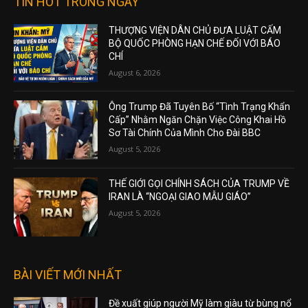
TIN HOT TRONG NGÀY
THƯỢNG VIỆN DÂN CHỦ ĐƯA LUẬT CẤM
BỘ QUỐC PHÒNG HẠN CHẾ ĐỐI VỚI BÁO
CHÍ
August 6, 2026
Ông Trump Đã Tuyên Bố “Tình Trạng Khẩn
Cấp” Nhằm Ngăn Chặn Việc Công Khai Hồ
Sơ Tài Chính Của Mình Cho Đài BBC
August 5, 2026
THẾ GIỚI GỌI CHÍNH SÁCH CỦA TRUMP VỀ
IRAN LÀ “NGOẠI GIAO MẪU GIÁO”
August 5, 2026
BÀI VIẾT MỚI NHẤT
Đề xuất giúp người Mỹ làm giàu từ bùng nổ