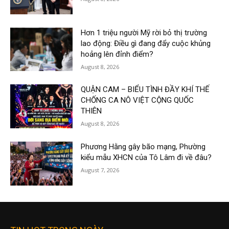
Hơn 1 triệu người Mỹ rời bỏ thị trường
lao động: Điều gì đang đẩy cuộc khủng
hoảng lên đỉnh điểm?
August 8, 2026
QUẬN CAM – BIỂU TÌNH ĐẦY KHÍ THẾ
CHỐNG CA NÔ VIỆT CỘNG QUỐC
THIÊN
August 8, 2026
Phương Hằng gây bão mạng, Phường
kiểu mẫu XHCN của Tô Lâm đi về đâu?
August 7, 2026