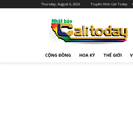
Thursday, August 6, 2026
Truyền Hình Cali Today
CỘNG ĐỒNG
HOA KỲ
THẾ GIỚI
V