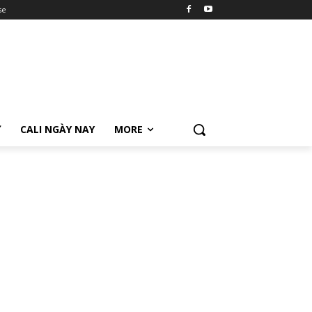
se
Ữ
CALI NGÀY NAY
MORE