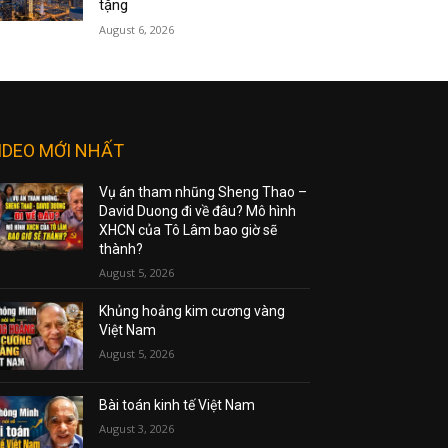
tặng
August 6, 2026
IDEO MỚI NHẤT
Vụ án tham nhũng Sheng Thao –
David Duong đi về đâu? Mô hình
XHCN của Tô Lâm bao giờ sẽ
thành?
August 5, 2026
Khủng hoảng kim cương vàng
Việt Nam
August 5, 2026
Bài toán kinh tế Việt Nam
August 3, 2026