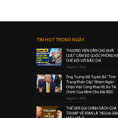
TIN HOT TRONG NGÀY
THƯỢNG VIỆN DÂN CHỦ ĐƯA
LUẬT CẤM BỘ QUỐC PHÒNG H
CHẾ ĐỐI VỚI BÁO CHÍ
August 6, 2026
Ông Trump Đã Tuyên Bố “Tình
Trạng Khẩn Cấp” Nhằm Ngăn
Chặn Việc Công Khai Hồ Sơ Tài
Chính Của Mình Cho Đài BBC
August 5, 2026
THẾ GIỚI GỌI CHÍNH SÁCH CỦA
TRUMP VỀ IRAN LÀ “NGOẠI GI