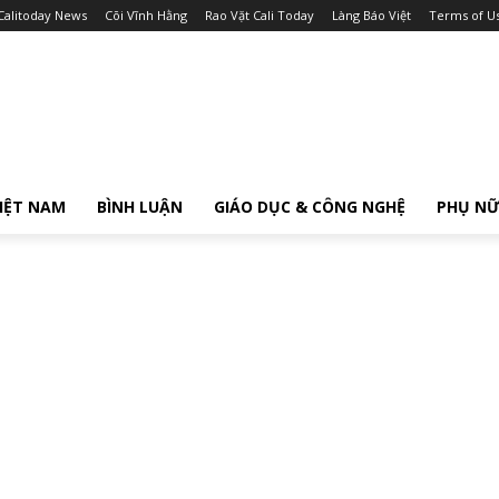
Calitoday News
Cõi Vĩnh Hằng
Rao Vặt Cali Today
Làng Báo Việt
Terms of U
IỆT NAM
BÌNH LUẬN
GIÁO DỤC & CÔNG NGHỆ
PHỤ N