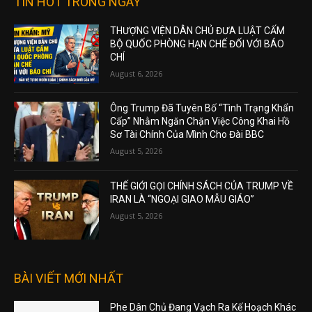
TIN HOT TRONG NGÀY
THƯỢNG VIỆN DÂN CHỦ ĐƯA LUẬT CẤM
BỘ QUỐC PHÒNG HẠN CHẾ ĐỐI VỚI BÁO
CHÍ
August 6, 2026
Ông Trump Đã Tuyên Bố “Tình Trạng Khẩn
Cấp” Nhằm Ngăn Chặn Việc Công Khai Hồ
Sơ Tài Chính Của Mình Cho Đài BBC
August 5, 2026
THẾ GIỚI GỌI CHÍNH SÁCH CỦA TRUMP VỀ
IRAN LÀ “NGOẠI GIAO MẪU GIÁO”
August 5, 2026
BÀI VIẾT MỚI NHẤT
Phe Dân Chủ Đang Vạch Ra Kế Hoạch Khác