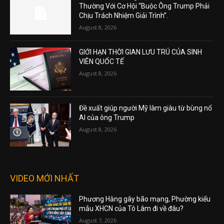
Thường Với Cơ Hội “Buộc Ông Trump Phải
Chịu Trách Nhiệm Giải Trình”.
August 8, 2026
GIỚI HẠN THỜI GIAN LƯU TRÚ CỦA SINH
VIÊN QUỐC TẾ
August 8, 2026
Đề xuất giúp người Mỹ làm giàu từ bùng nổ
AI của ông Trump
August 8, 2026
VIDEO MỚI NHẤT
Phương Hằng gây bão mạng, Phường kiểu
mẫu XHCN của Tô Lâm đi về đâu?
August 7, 2026