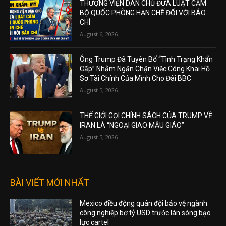
THƯỢNG VIỆN DÂN CHỦ ĐƯA LUẬT CẤM
BỘ QUỐC PHÒNG HẠN CHẾ ĐỐI VỚI BÁO
CHÍ
August 6, 2026
Ông Trump Đã Tuyên Bố “Tình Trạng Khẩn
Cấp” Nhằm Ngăn Chặn Việc Công Khai Hồ
Sơ Tài Chính Của Mình Cho Đài BBC
August 5, 2026
THẾ GIỚI GỌI CHÍNH SÁCH CỦA TRUMP VỀ
IRAN LÀ “NGOẠI GIAO MẪU GIÁO”
August 5, 2026
BÀI VIẾT MỚI NHẤT
Mexico điều động quân đội bảo vệ ngành
công nghiệp bơ tỷ USD trước làn sóng bạo
lực cartel