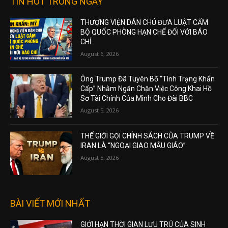
TIN HOT TRONG NGÀY
THƯỢNG VIỆN DÂN CHỦ ĐƯA LUẬT CẤM
BỘ QUỐC PHÒNG HẠN CHẾ ĐỐI VỚI BÁO
CHÍ
August 6, 2026
Ông Trump Đã Tuyên Bố “Tình Trạng Khẩn
Cấp” Nhằm Ngăn Chặn Việc Công Khai Hồ
Sơ Tài Chính Của Mình Cho Đài BBC
August 5, 2026
THẾ GIỚI GỌI CHÍNH SÁCH CỦA TRUMP VỀ
IRAN LÀ “NGOẠI GIAO MẪU GIÁO”
August 5, 2026
BÀI VIẾT MỚI NHẤT
GIỚI HẠN THỜI GIAN LƯU TRÚ CỦA SINH