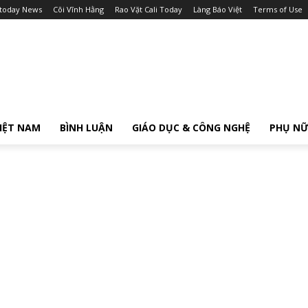
itoday News
Cõi Vĩnh Hằng
Rao Vặt Cali Today
Làng Báo Việt
Terms of Use
IỆT NAM
BÌNH LUẬN
GIÁO DỤC & CÔNG NGHỆ
PHỤ N