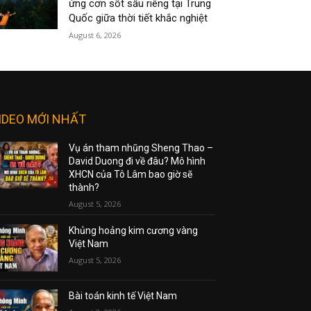
ứng cơn sốt sầu riêng tại Trung
Quốc giữa thời tiết khắc nghiệt
August 6, 2026
IDEO MỚI NHẤT
Vụ án tham nhũng Sheng Thao –
David Duong đi về đâu? Mô hình
XHCN của Tô Lâm bao giờ sẽ
thành?
August 5, 2026
Khủng hoảng kim cương vàng
Việt Nam
August 5, 2026
Bài toán kinh tế Việt Nam