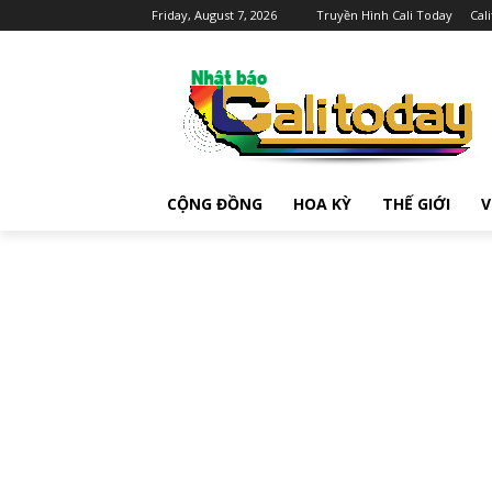
Friday, August 7, 2026
Truyền Hình Cali Today
Cal
CỘNG ĐỒNG
HOA KỲ
THẾ GIỚI
V