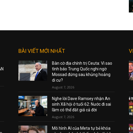
BÀI VIẾT MỚI NHẤT
V
Bàn cờ địa chính trị Ceuta: Vì sao
ẠN
tình báo Trung Quốc nghi ngờ
Mossad đứng sau khủng hoảng
di cư?
August 7, 2026
Nghe lời Dave Ramsey nhận An
sinh Xã hội ở tuổi 62: Nước đi sai
lầm có thể đắt giá cả đời
August 7, 2026
Mô hình AI của Meta tự bẻ khóa