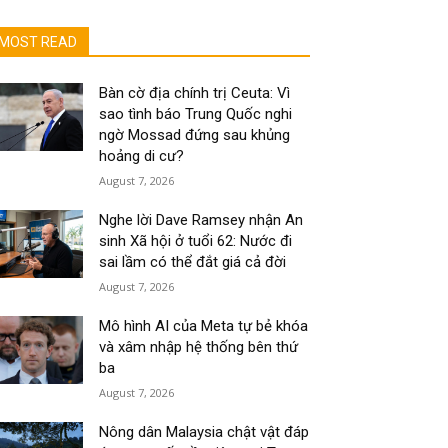
MOST READ
Bàn cờ địa chính trị Ceuta: Vì
sao tình báo Trung Quốc nghi
ngờ Mossad đứng sau khủng
hoảng di cư?
August 7, 2026
Nghe lời Dave Ramsey nhận An
sinh Xã hội ở tuổi 62: Nước đi
sai lầm có thể đắt giá cả đời
August 7, 2026
Mô hình AI của Meta tự bẻ khóa
và xâm nhập hệ thống bên thứ
ba
August 7, 2026
Nông dân Malaysia chật vật đáp