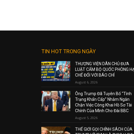
TIN HOT TRONG NGÀY
THƯỢNG VIỆN DÂN CHỦ ĐƯA
LUẬT CẤM BỘ QUỐC PHÒNG H
CHẾ ĐỐI VỚI BÁO CHÍ
August 6, 2026
Ông Trump Đã Tuyên Bố “Tình
Trạng Khẩn Cấp” Nhằm Ngăn
Chặn Việc Công Khai Hồ Sơ Tài
Chính Của Mình Cho Đài BBC
August 5, 2026
THẾ GIỚI GỌI CHÍNH SÁCH CỦA