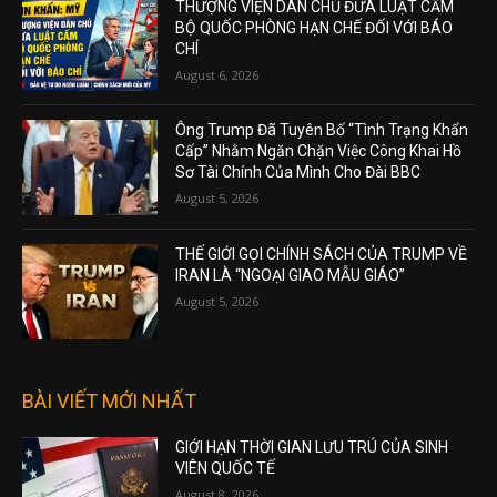
THƯỢNG VIỆN DÂN CHỦ ĐƯA LUẬT CẤM
BỘ QUỐC PHÒNG HẠN CHẾ ĐỐI VỚI BÁO
CHÍ
August 6, 2026
Ông Trump Đã Tuyên Bố “Tình Trạng Khẩn
Cấp” Nhằm Ngăn Chặn Việc Công Khai Hồ
Sơ Tài Chính Của Mình Cho Đài BBC
August 5, 2026
THẾ GIỚI GỌI CHÍNH SÁCH CỦA TRUMP VỀ
IRAN LÀ “NGOẠI GIAO MẪU GIÁO”
August 5, 2026
BÀI VIẾT MỚI NHẤT
GIỚI HẠN THỜI GIAN LƯU TRÚ CỦA SINH
VIÊN QUỐC TẾ
August 8, 2026