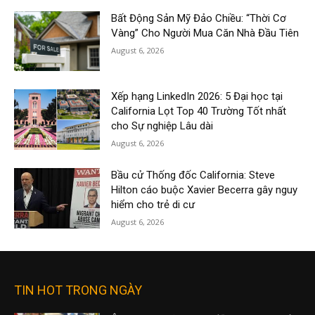
Bất Động Sản Mỹ Đảo Chiều: “Thời Cơ
Vàng” Cho Người Mua Căn Nhà Đầu Tiên
August 6, 2026
Xếp hạng LinkedIn 2026: 5 Đại học tại
California Lọt Top 40 Trường Tốt nhất
cho Sự nghiệp Lâu dài
August 6, 2026
Bầu cử Thống đốc California: Steve
Hilton cáo buộc Xavier Becerra gây nguy
hiểm cho trẻ di cư
August 6, 2026
TIN HOT TRONG NGÀY