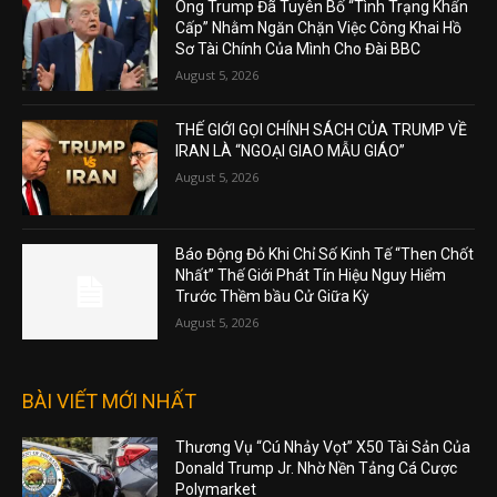
Ông Trump Đã Tuyên Bố “Tình Trạng Khẩn
Cấp” Nhằm Ngăn Chặn Việc Công Khai Hồ
Sơ Tài Chính Của Mình Cho Đài BBC
August 5, 2026
THẾ GIỚI GỌI CHÍNH SÁCH CỦA TRUMP VỀ
IRAN LÀ “NGOẠI GIAO MẪU GIÁO”
August 5, 2026
Báo Động Đỏ Khi Chỉ Số Kinh Tế “Then Chốt
Nhất” Thế Giới Phát Tín Hiệu Nguy Hiểm
Trước Thềm bầu Cử Giữa Kỳ
August 5, 2026
BÀI VIẾT MỚI NHẤT
Thương Vụ “Cú Nhảy Vọt” X50 Tài Sản Của
Donald Trump Jr. Nhờ Nền Tảng Cá Cược
Polymarket