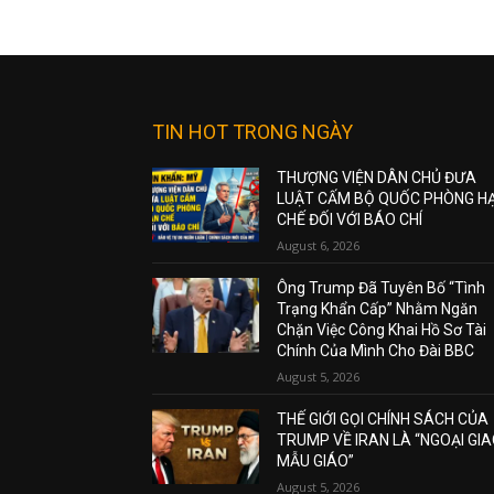
TIN HOT TRONG NGÀY
THƯỢNG VIỆN DÂN CHỦ ĐƯA
LUẬT CẤM BỘ QUỐC PHÒNG H
CHẾ ĐỐI VỚI BÁO CHÍ
August 6, 2026
Ông Trump Đã Tuyên Bố “Tình
Trạng Khẩn Cấp” Nhằm Ngăn
Chặn Việc Công Khai Hồ Sơ Tài
Chính Của Mình Cho Đài BBC
August 5, 2026
THẾ GIỚI GỌI CHÍNH SÁCH CỦA
TRUMP VỀ IRAN LÀ “NGOẠI GI
MẪU GIÁO”
August 5, 2026