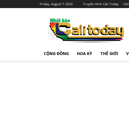
Friday, August 7, 2026
Truyền Hình Cali Today
Cal
CỘNG ĐỒNG
HOA KỲ
THẾ GIỚI
V