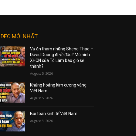
IDEO MỚI NHẤT
Vụ án tham nhũng Sheng Thao –
David Duong đi về đâu? Mô hình
XHCN của Tô Lâm bao giờ sẽ
thành?
August 5, 2026
Khủng hoảng kim cương vàng
Việt Nam
August 5, 2026
Bài toán kinh tế Việt Nam
August 3, 2026