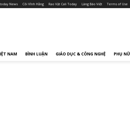
itoday News
Cõi Vĩnh Hằng
Rao Vặt Cali Today
Làng Báo Việt
Terms of Use
IỆT NAM
BÌNH LUẬN
GIÁO DỤC & CÔNG NGHỆ
PHỤ N