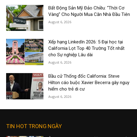
Bất Động Sản Mỹ Đảo Chiều: “Thời Cơ
Vàng” Cho Người Mua Căn Nhà Đầu Tiên
August 6, 2026
Xếp hạng LinkedIn 2026: 5 Đại học tại
California Lọt Top 40 Trường Tốt nhất
cho Sự nghiệp Lâu dài
August 6, 2026
Bầu cử Thống đốc California: Steve
Hilton cáo buộc Xavier Becerra gây nguy
hiểm cho trẻ di cư
August 6, 2026
TIN HOT TRONG NGÀY