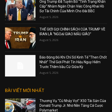
Ông Trump Đã Tuyên Bố “Tình Trạng Khẩn
Cấp” Nhằm Ngăn Chặn Việc Công Khai Hồ
Sơ Tài Chính Của Mình Cho Đài BBC
August 5, 2026
THẾ GIỚI GỌI CHÍNH SÁCH CỦA TRUMP VỀ
IRAN LÀ “NGOẠI GIAO MẪU GIÁO”
August 5, 2026
Báo Động Đỏ Khi Chỉ Số Kinh Tế “Then Chốt
Nhất” Thế Giới Phát Tín Hiệu Nguy Hiểm
Trước Thềm bầu Cử Giữa Kỳ
August 5, 2026
BÀI VIẾT MỚI NHẤT
Thương Vụ “Cú Nhảy Vọt” X50 Tài Sản Của
Donald Trump Jr. Nhờ Nền Tảng Cá Cược
Polymarket