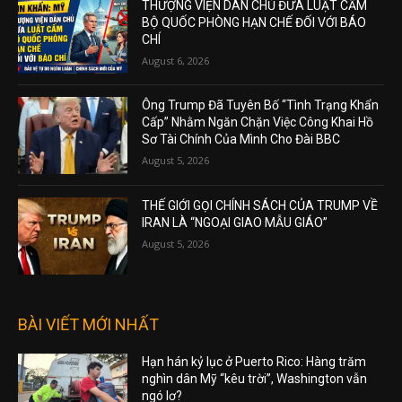
THƯỢNG VIỆN DÂN CHỦ ĐƯA LUẬT CẤM
BỘ QUỐC PHÒNG HẠN CHẾ ĐỐI VỚI BÁO
CHÍ
August 6, 2026
Ông Trump Đã Tuyên Bố “Tình Trạng Khẩn
Cấp” Nhằm Ngăn Chặn Việc Công Khai Hồ
Sơ Tài Chính Của Mình Cho Đài BBC
August 5, 2026
THẾ GIỚI GỌI CHÍNH SÁCH CỦA TRUMP VỀ
IRAN LÀ “NGOẠI GIAO MẪU GIÁO”
August 5, 2026
BÀI VIẾT MỚI NHẤT
Hạn hán kỷ lục ở Puerto Rico: Hàng trăm
nghìn dân Mỹ “kêu trời”, Washington vẫn
ngó lơ?