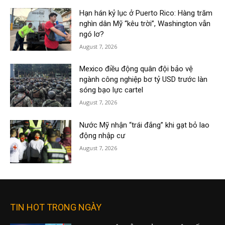
Hạn hán kỷ lục ở Puerto Rico: Hàng trăm
nghìn dân Mỹ “kêu trời”, Washington vẫn
ngó lơ?
August 7, 2026
Mexico điều động quân đội bảo vệ
ngành công nghiệp bơ tỷ USD trước làn
sóng bạo lực cartel
August 7, 2026
Nước Mỹ nhận “trái đắng” khi gạt bỏ lao
động nhập cư
August 7, 2026
TIN HOT TRONG NGÀY