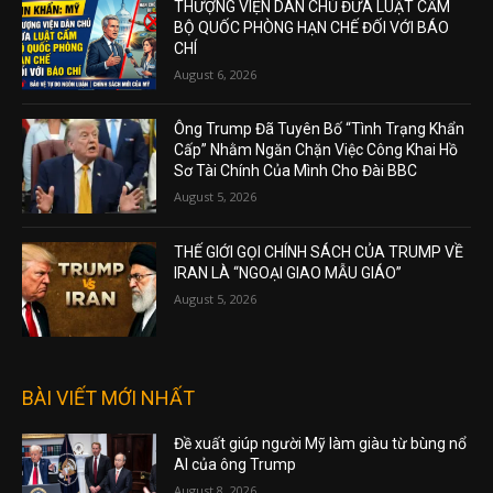
THƯỢNG VIỆN DÂN CHỦ ĐƯA LUẬT CẤM
BỘ QUỐC PHÒNG HẠN CHẾ ĐỐI VỚI BÁO
CHÍ
August 6, 2026
Ông Trump Đã Tuyên Bố “Tình Trạng Khẩn
Cấp” Nhằm Ngăn Chặn Việc Công Khai Hồ
Sơ Tài Chính Của Mình Cho Đài BBC
August 5, 2026
THẾ GIỚI GỌI CHÍNH SÁCH CỦA TRUMP VỀ
IRAN LÀ “NGOẠI GIAO MẪU GIÁO”
August 5, 2026
BÀI VIẾT MỚI NHẤT
Đề xuất giúp người Mỹ làm giàu từ bùng nổ
AI của ông Trump
August 8, 2026