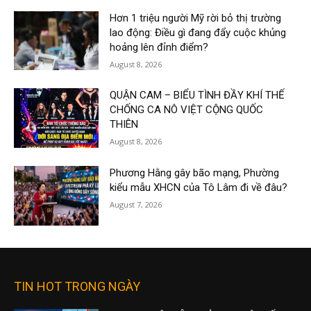
Hơn 1 triệu người Mỹ rời bỏ thị trường
lao động: Điều gì đang đẩy cuộc khủng
hoảng lên đỉnh điểm?
August 8, 2026
QUẬN CAM – BIỂU TÌNH ĐẦY KHÍ THẾ
CHỐNG CA NÔ VIỆT CỘNG QUỐC
THIÊN
August 8, 2026
Phương Hằng gây bão mạng, Phường
kiểu mẫu XHCN của Tô Lâm đi về đâu?
August 7, 2026
TIN HOT TRONG NGÀY