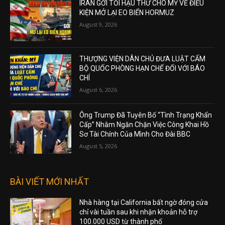
IRAN GỞI TỐI HẬU THƯ CHO MỸ VỀ ĐIỀU
KIỆN MỞ LẠI EO BIỂN HORMUZ
August 9, 2026
THƯỢNG VIỆN DÂN CHỦ ĐƯA LUẬT CẤM
BỘ QUỐC PHÒNG HẠN CHẾ ĐỐI VỚI BÁO
CHÍ
August 6, 2026
Ông Trump Đã Tuyên Bố “Tình Trạng Khẩn
Cấp” Nhằm Ngăn Chặn Việc Công Khai Hồ
Sơ Tài Chính Của Mình Cho Đài BBC
August 5, 2026
BÀI VIẾT MỚI NHẤT
Nhà hàng tại California bất ngờ đóng cửa
chỉ vài tuần sau khi nhận khoản hỗ trợ
100.000 USD từ thành phố