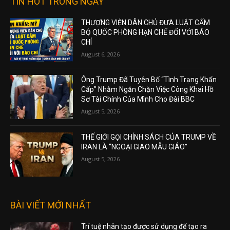
TIN HOT TRONG NGÀY
THƯỢNG VIỆN DÂN CHỦ ĐƯA LUẬT CẤM
BỘ QUỐC PHÒNG HẠN CHẾ ĐỐI VỚI BÁO
CHÍ
August 6, 2026
Ông Trump Đã Tuyên Bố “Tình Trạng Khẩn
Cấp” Nhằm Ngăn Chặn Việc Công Khai Hồ
Sơ Tài Chính Của Mình Cho Đài BBC
August 5, 2026
THẾ GIỚI GỌI CHÍNH SÁCH CỦA TRUMP VỀ
IRAN LÀ “NGOẠI GIAO MẪU GIÁO”
August 5, 2026
BÀI VIẾT MỚI NHẤT
Trí tuệ nhân tạo được sử dụng để tạo ra