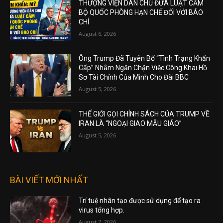
THƯỢNG VIỆN DÂN CHỦ ĐƯA LUẬT CẤM
BỘ QUỐC PHÒNG HẠN CHẾ ĐỐI VỚI BÁO
CHÍ
August 6, 2026
Ông Trump Đã Tuyên Bố “Tình Trạng Khẩn
Cấp” Nhằm Ngăn Chặn Việc Công Khai Hồ
Sơ Tài Chính Của Mình Cho Đài BBC
August 5, 2026
THẾ GIỚI GỌI CHÍNH SÁCH CỦA TRUMP VỀ
IRAN LÀ “NGOẠI GIAO MẪU GIÁO”
August 5, 2026
BÀI VIẾT MỚI NHẤT
Trí tuệ nhân tạo được sử dụng để tạo ra
virus tổng hợp.
August 7, 2026