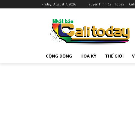
Friday, August 7, 2026
Truyền Hình Cali Today
Cal
CỘNG ĐỒNG
HOA KỲ
THẾ GIỚI
V