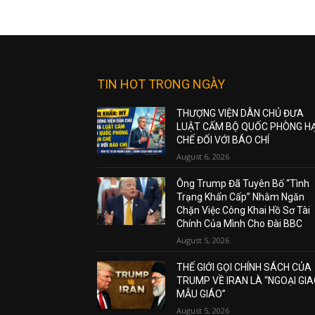
TIN HOT TRONG NGÀY
THƯỢNG VIỆN DÂN CHỦ ĐƯA
LUẬT CẤM BỘ QUỐC PHÒNG H
CHẾ ĐỐI VỚI BÁO CHÍ
August 6, 2026
Ông Trump Đã Tuyên Bố “Tình
Trạng Khẩn Cấp” Nhằm Ngăn
Chặn Việc Công Khai Hồ Sơ Tài
Chính Của Mình Cho Đài BBC
August 5, 2026
THẾ GIỚI GỌI CHÍNH SÁCH CỦA
TRUMP VỀ IRAN LÀ “NGOẠI GI
MẪU GIÁO”
August 5, 2026