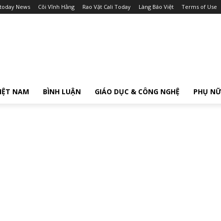
itoday News
Cõi Vĩnh Hằng
Rao Vặt Cali Today
Làng Báo Việt
Terms of Use
IỆT NAM
BÌNH LUẬN
GIÁO DỤC & CÔNG NGHỆ
PHỤ N