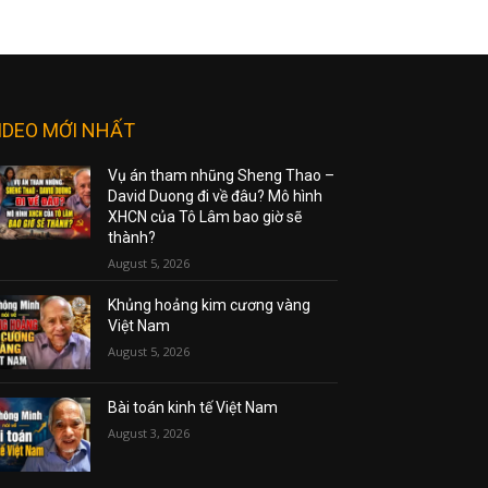
IDEO MỚI NHẤT
Vụ án tham nhũng Sheng Thao –
David Duong đi về đâu? Mô hình
XHCN của Tô Lâm bao giờ sẽ
thành?
August 5, 2026
Khủng hoảng kim cương vàng
Việt Nam
August 5, 2026
Bài toán kinh tế Việt Nam
August 3, 2026