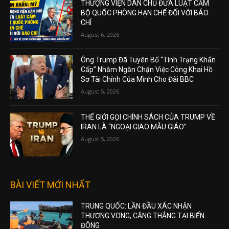
THƯỢNG VIỆN DÂN CHỦ ĐƯA LUẬT CẤM
BỘ QUỐC PHÒNG HẠN CHẾ ĐỐI VỚI BÁO
CHÍ
August 6, 2026
Ông Trump Đã Tuyên Bố “Tình Trạng Khẩn
Cấp” Nhằm Ngăn Chặn Việc Công Khai Hồ
Sơ Tài Chính Của Mình Cho Đài BBC
August 5, 2026
THẾ GIỚI GỌI CHÍNH SÁCH CỦA TRUMP VỀ
IRAN LÀ “NGOẠI GIAO MẪU GIÁO”
August 5, 2026
BÀI VIẾT MỚI NHẤT
TRUNG QUỐC: LẦN ĐẦU XÁC NHẬN
THƯƠNG VONG, CĂNG THẲNG TẠI BIỂN
ĐÔNG