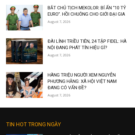
BẮT CHỦ TỊCH MEKOLOR: BÍ ẨN “10 TỶ
EURO”. HỒI CHUÔNG CHO GIỚI ĐẠI GIA
August 7, 2026
ĐÀI LÍNH TRIỀU TIÊN, 24 TẬP FIDEL: HÀ
NỘI ĐANG PHÁT TÍN HIỆU GÌ?
August 7, 2026
HÀNG TRIỆU NGƯỜI XEM NGUYỄN
PHƯƠNG HẰNG: XÃ HỘI VIỆT NAM
ĐANG CÓ VẤN ĐỀ?
August 7, 2026
TIN HOT TRONG NGÀY