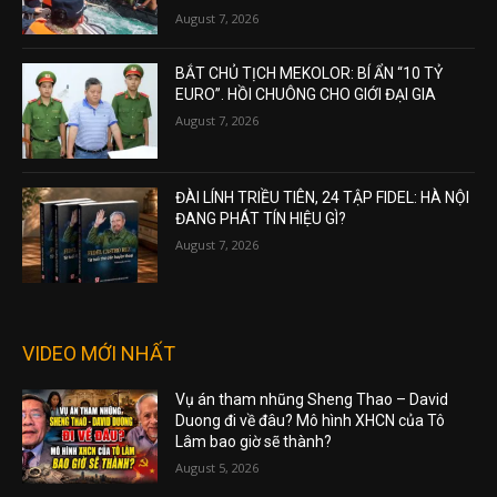
August 7, 2026
BẮT CHỦ TỊCH MEKOLOR: BÍ ẨN “10 TỶ
EURO”. HỒI CHUÔNG CHO GIỚI ĐẠI GIA
August 7, 2026
ĐÀI LÍNH TRIỀU TIÊN, 24 TẬP FIDEL: HÀ NỘI
ĐANG PHÁT TÍN HIỆU GÌ?
August 7, 2026
VIDEO MỚI NHẤT
Vụ án tham nhũng Sheng Thao – David
Duong đi về đâu? Mô hình XHCN của Tô
Lâm bao giờ sẽ thành?
August 5, 2026