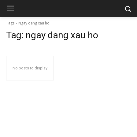
Tags
Ngay dang xau ho
Tag:
ngay dang xau ho
No posts to display