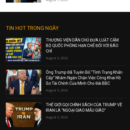
TIN HOT TRONG NGÀY
THƯỢNG VIỆN DÂN CHỦ ĐƯA LUẬT CẤM
BỘ QUỐC PHÒNG HẠN CHẾ ĐỐI VỚI BÁO
CHÍ
August 6, 2026
Ông Trump Đã Tuyên Bố “Tình Trạng Khẩn
Cấp” Nhằm Ngăn Chặn Việc Công Khai Hồ
Sơ Tài Chính Của Mình Cho Đài BBC
August 5, 2026
THẾ GIỚI GỌI CHÍNH SÁCH CỦA TRUMP VỀ
IRAN LÀ “NGOẠI GIAO MẪU GIÁO”
August 5, 2026