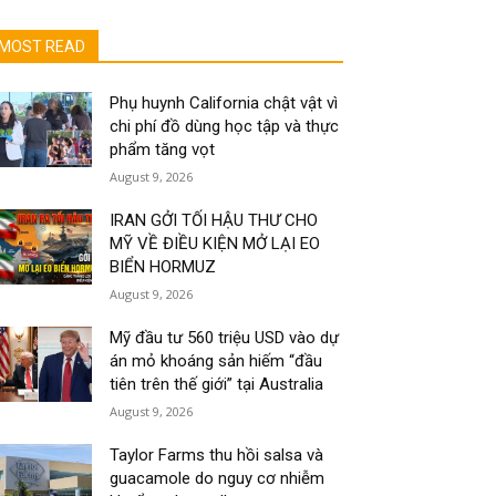
MOST READ
Phụ huynh California chật vật vì
chi phí đồ dùng học tập và thực
phẩm tăng vọt
August 9, 2026
IRAN GỞI TỐI HẬU THƯ CHO
MỸ VỀ ĐIỀU KIỆN MỞ LẠI EO
BIỂN HORMUZ
August 9, 2026
Mỹ đầu tư 560 triệu USD vào dự
án mỏ khoáng sản hiếm “đầu
tiên trên thế giới” tại Australia
August 9, 2026
Taylor Farms thu hồi salsa và
guacamole do nguy cơ nhiễm