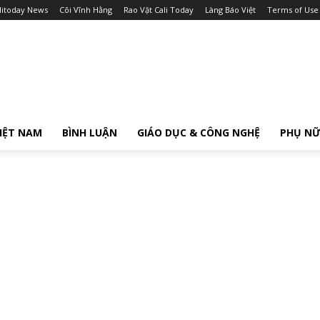
litoday News
Cõi Vĩnh Hằng
Rao Vặt Cali Today
Làng Báo Việt
Terms of Use
IỆT NAM
BÌNH LUẬN
GIÁO DỤC & CÔNG NGHỆ
PHỤ N