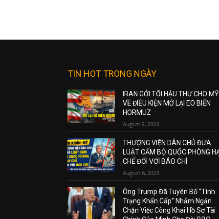
TIN HOT TRONG NGÀY
IRAN GỞI TỐI HẬU THƯ CHO MỸ
VỀ ĐIỀU KIỆN MỞ LẠI EO BIỂN
HORMUZ
August 9, 2026
THƯỢNG VIỆN DÂN CHỦ ĐƯA
LUẬT CẤM BỘ QUỐC PHÒNG H
CHẾ ĐỐI VỚI BÁO CHÍ
August 6, 2026
Ông Trump Đã Tuyên Bố “Tình
Trạng Khẩn Cấp” Nhằm Ngăn
Chặn Việc Công Khai Hồ Sơ Tài