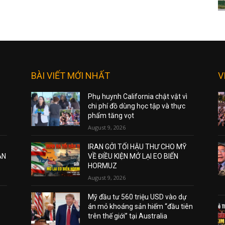
BÀI VIẾT MỚI NHẤT
V
Phụ huynh California chật vật vì
chi phí đồ dùng học tập và thực
phẩm tăng vọt
August 9, 2026
IRAN GỞI TỐI HẬU THƯ CHO MỸ
ẠN
VỀ ĐIỀU KIỆN MỞ LẠI EO BIỂN
HORMUZ
August 9, 2026
Mỹ đầu tư 560 triệu USD vào dự
án mỏ khoáng sản hiếm “đầu tiên
trên thế giới” tại Australia