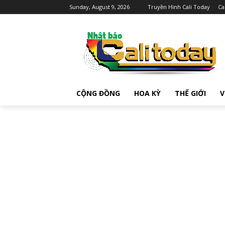
Sunday, August 9, 2026
Truyền Hình Cali Today
Ca
CỘNG ĐỒNG
HOA KỲ
THẾ GIỚI
V