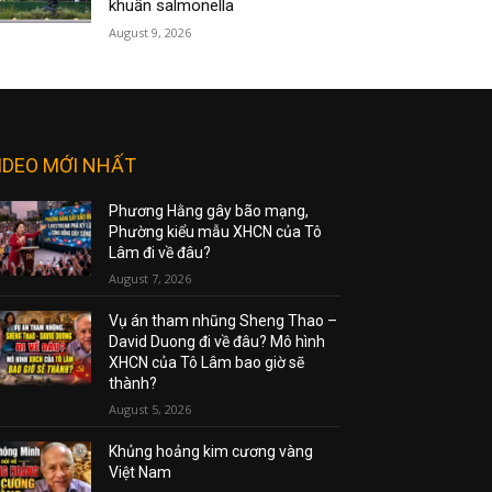
khuẩn salmonella
August 9, 2026
IDEO MỚI NHẤT
Phương Hằng gây bão mạng,
Phường kiểu mẫu XHCN của Tô
Lâm đi về đâu?
August 7, 2026
Vụ án tham nhũng Sheng Thao –
David Duong đi về đâu? Mô hình
XHCN của Tô Lâm bao giờ sẽ
thành?
August 5, 2026
Khủng hoảng kim cương vàng
Việt Nam