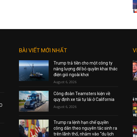
BÀI VIẾT MỚI NHẤT
V
Trump trả tiền cho một công ty
năng lượng để bỏ quyền khai thác
điện gió ngoài khơi
August 6, 2026
Công đoàn Teamsters kiện về
quy định xe tải tự lái ở California
AO
August 6, 2026
Trump ra lệnh hạn chế quyền
công dân theo nguyên tắc sinh ra
trên lãnh thổ, nhắm vào “du lịch