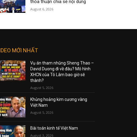
thỏa thuận chia sẻ nội dung
August 6, 2026
IDEO MỚI NHẤT
Vụ án tham nhũng Sheng Thao –
David Duong đi về đâu? Mô hình
XHCN của Tô Lâm bao giờ sẽ
thành?
August 5, 2026
Khủng hoảng kim cương vàng
Việt Nam
August 5, 2026
Bài toán kinh tế Việt Nam
August 3, 2026