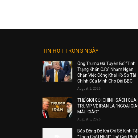
TIN HOT TRONG NGÀY
Ông Trump Đã Tuyên Bố “Tình
Trạng Khẩn Cấp” Nhằm Ngăn
Chặn Việc Công Khai Hồ Sơ Tài
Chính Của Mình Cho Đài BBC
August 5, 2026
THẾ GIỚI GỌI CHÍNH SÁCH CỦA
TRUMP VỀ IRAN LÀ “NGOẠI GI
MẪU GIÁO”
August 5, 2026
Báo Động Đỏ Khi Chỉ Số Kinh Tế
“Then Chốt Nhất” Thế Giới Phát