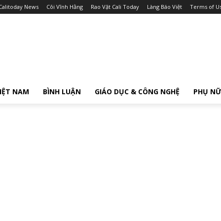
Calitoday News
Cõi Vĩnh Hằng
Rao Vặt Cali Today
Làng Báo Việt
Terms of U
IỆT NAM
BÌNH LUẬN
GIÁO DỤC & CÔNG NGHỆ
PHỤ N