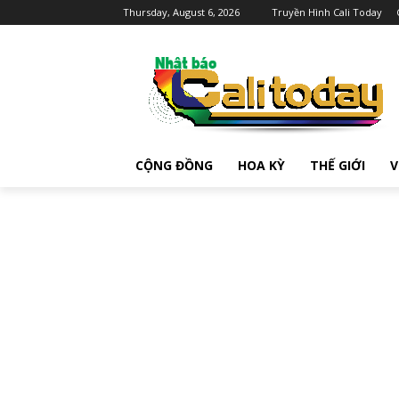
Thursday, August 6, 2026
Truyền Hình Cali Today
CỘNG ĐỒNG
HOA KỲ
THẾ GIỚI
V