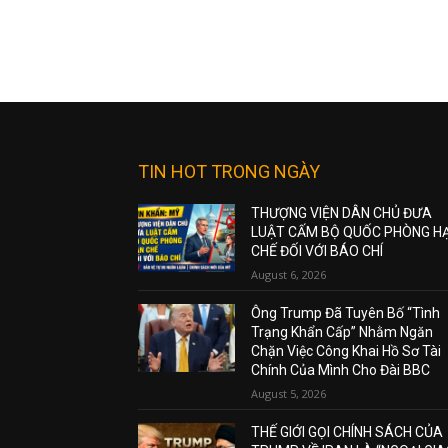
TIN HOT TRONG NGÀY
THƯỢNG VIỆN DÂN CHỦ ĐƯA
LUẬT CẤM BỘ QUỐC PHÒNG H
CHẾ ĐỐI VỚI BÁO CHÍ
August 6, 2026
Ông Trump Đã Tuyên Bố “Tình
Trạng Khẩn Cấp” Nhằm Ngăn
Chặn Việc Công Khai Hồ Sơ Tài
Chính Của Mình Cho Đài BBC
August 5, 2026
THẾ GIỚI GỌI CHÍNH SÁCH CỦA