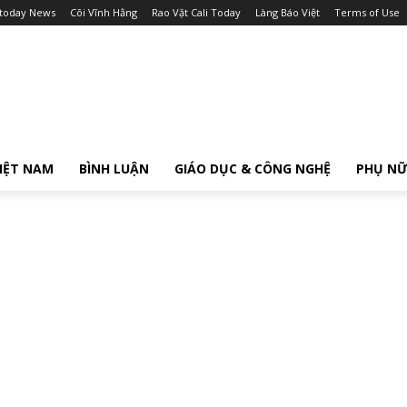
itoday News
Cõi Vĩnh Hằng
Rao Vặt Cali Today
Làng Báo Việt
Terms of Use
IỆT NAM
BÌNH LUẬN
GIÁO DỤC & CÔNG NGHỆ
PHỤ N