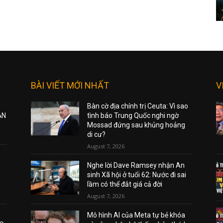
BÀI VIẾT MỚI NHẤT
V
Bàn cờ địa chính trị Ceuta: Vì sao
ẠN
tình báo Trung Quốc nghi ngờ
Mossad đứng sau khủng hoảng
di cư?
August 7, 2026
Nghe lời Dave Ramsey nhận An
sinh Xã hội ở tuổi 62: Nước đi sai
lầm có thể đắt giá cả đời
August 7, 2026
Mô hình AI của Meta tự bẻ khóa