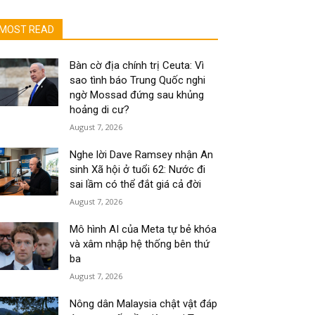
MOST READ
Bàn cờ địa chính trị Ceuta: Vì
sao tình báo Trung Quốc nghi
ngờ Mossad đứng sau khủng
hoảng di cư?
August 7, 2026
Nghe lời Dave Ramsey nhận An
sinh Xã hội ở tuổi 62: Nước đi
sai lầm có thể đắt giá cả đời
August 7, 2026
Mô hình AI của Meta tự bẻ khóa
và xâm nhập hệ thống bên thứ
ba
August 7, 2026
Nông dân Malaysia chật vật đáp