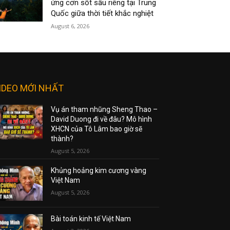
ứng cơn sốt sầu riêng tại Trung
Quốc giữa thời tiết khắc nghiệt
August 6, 2026
IDEO MỚI NHẤT
Vụ án tham nhũng Sheng Thao –
David Duong đi về đâu? Mô hình
XHCN của Tô Lâm bao giờ sẽ
thành?
August 5, 2026
Khủng hoảng kim cương vàng
Việt Nam
August 5, 2026
Bài toán kinh tế Việt Nam