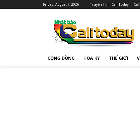
Friday, August 7, 2026
Truyền Hình Cali Today
Cal
CỘNG ĐỒNG
HOA KỲ
THẾ GIỚI
V