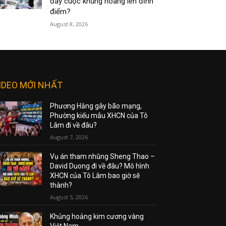
đẩy cuộc khủng hoảng lên đỉnh
điểm?
August 8, 2026
IDEO MỚI NHẤT
Phương Hằng gây bão mạng,
Phường kiểu mẫu XHCN của Tô
Lâm đi về đâu?
August 7, 2026
Vụ án tham nhũng Sheng Thao –
David Duong đi về đâu? Mô hình
XHCN của Tô Lâm bao giờ sẽ
thành?
August 5, 2026
Khủng hoảng kim cương vàng