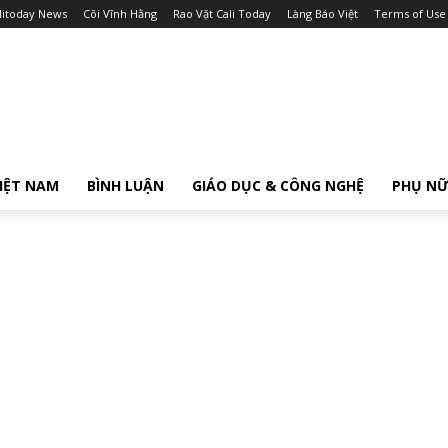
litoday News
Cõi Vĩnh Hằng
Rao Vặt Cali Today
Làng Báo Việt
Terms of Use
IỆT NAM
BÌNH LUẬN
GIÁO DỤC & CÔNG NGHỆ
PHỤ N