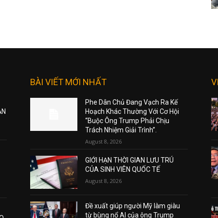
BÀI VIẾT MỚI NHẤT
V
Phe Dân Chủ Đang Vạch Ra Kế
ẠN
Hoạch Khác Thường Với Cơ Hội
“Buộc Ông Trump Phải Chịu
Trách Nhiệm Giải Trình”.
August 8, 2026
GIỚI HẠN THỜI GIAN LƯU TRÚ
CỦA SINH VIÊN QUỐC TẾ
August 8, 2026
Đề xuất giúp người Mỹ làm giàu
từ bùng nổ AI của ông Trump