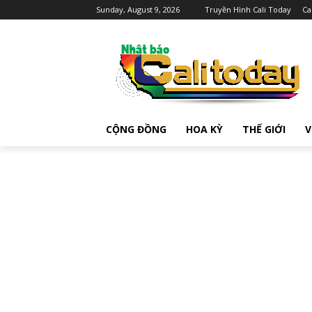
Sunday, August 9, 2026
Truyền Hình Cali Today
Ca
CỘNG ĐỒNG
HOA KỲ
THẾ GIỚI
V