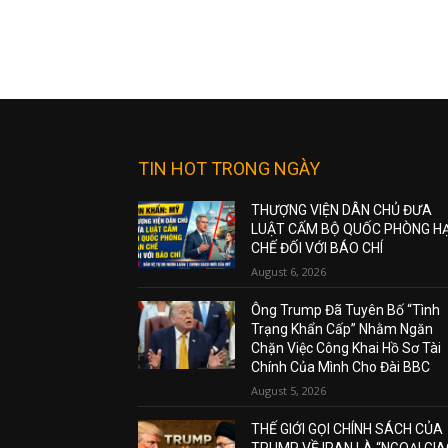
TIN HOT TRONG NGÀY
THƯỢNG VIỆN DÂN CHỦ ĐƯA
LUẬT CẤM BỘ QUỐC PHÒNG H
CHẾ ĐỐI VỚI BÁO CHÍ
August 6, 2026
Ông Trump Đã Tuyên Bố “Tình
Trạng Khẩn Cấp” Nhằm Ngăn
Chặn Việc Công Khai Hồ Sơ Tài
Chính Của Mình Cho Đài BBC
August 5, 2026
THẾ GIỚI GỌI CHÍNH SÁCH CỦA