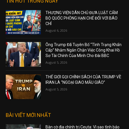
TIN HOT TRONG NGÀY
THƯỢNG VIỆN DÂN CHỦ ĐƯA LUẬT CẤM
BỘ QUỐC PHÒNG HẠN CHẾ ĐỐI VỚI BÁO
CHÍ
August 6, 2026
Ông Trump Đã Tuyên Bố “Tình Trạng Khẩn
Cấp” Nhằm Ngăn Chặn Việc Công Khai Hồ
Sơ Tài Chính Của Mình Cho Đài BBC
August 5, 2026
THẾ GIỚI GỌI CHÍNH SÁCH CỦA TRUMP VỀ
IRAN LÀ “NGOẠI GIAO MẪU GIÁO”
August 5, 2026
BÀI VIẾT MỚI NHẤT
Bàn cờ địa chính trị Ceuta: Vì sao tình báo