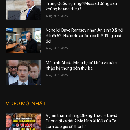
Trung Quốc nghi ngờ Mossad đứng sau
khủng hoảng di cư?
August 7, 2026
Nghe lời Dave Ramsey nhận An sinh Xã hội
ở tuổi 62: Nước đi sai lầm có thể đắt giá cả
đời
August 7, 2026
Mô hình AI của Meta tự bẻ khóa và xâm
nhập hệ thống bên thứ ba
August 7, 2026
VIDEO MỚI NHẤT
Vụ án tham nhũng Sheng Thao – David
Duong đi về đâu? Mô hình XHCN của Tô
Lâm bao giờ sẽ thành?