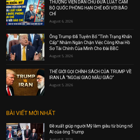
THƯỢNG VIỆN DÂN CHỦ ĐƯA LUẬT CẤM
BỘ QUỐC PHÒNG HẠN CHẾ ĐỐI VỚI BÁO
CHÍ
August 6, 2026
Ông Trump Đã Tuyên Bố “Tình Trạng Khẩn
Cấp” Nhằm Ngăn Chặn Việc Công Khai Hồ
Sơ Tài Chính Của Mình Cho Đài BBC
August 5, 2026
THẾ GIỚI GỌI CHÍNH SÁCH CỦA TRUMP VỀ
IRAN LÀ “NGOẠI GIAO MẪU GIÁO”
August 5, 2026
BÀI VIẾT MỚI NHẤT
Đề xuất giúp người Mỹ làm giàu từ bùng nổ
AI của ông Trump
August 8, 2026