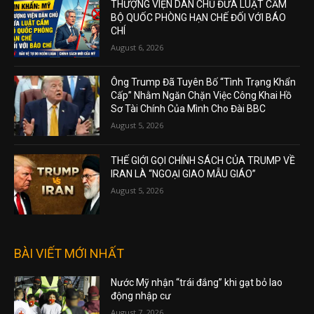
THƯỢNG VIỆN DÂN CHỦ ĐƯA LUẬT CẤM
BỘ QUỐC PHÒNG HẠN CHẾ ĐỐI VỚI BÁO
CHÍ
August 6, 2026
Ông Trump Đã Tuyên Bố “Tình Trạng Khẩn
Cấp” Nhằm Ngăn Chặn Việc Công Khai Hồ
Sơ Tài Chính Của Mình Cho Đài BBC
August 5, 2026
THẾ GIỚI GỌI CHÍNH SÁCH CỦA TRUMP VỀ
IRAN LÀ “NGOẠI GIAO MẪU GIÁO”
August 5, 2026
BÀI VIẾT MỚI NHẤT
Nước Mỹ nhận “trái đắng” khi gạt bỏ lao
động nhập cư
August 7, 2026