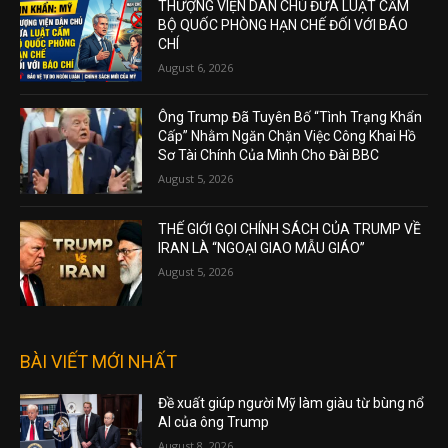
THƯỢNG VIỆN DÂN CHỦ ĐƯA LUẬT CẤM
BỘ QUỐC PHÒNG HẠN CHẾ ĐỐI VỚI BÁO
CHÍ
August 6, 2026
Ông Trump Đã Tuyên Bố “Tình Trạng Khẩn
Cấp” Nhằm Ngăn Chặn Việc Công Khai Hồ
Sơ Tài Chính Của Mình Cho Đài BBC
August 5, 2026
THẾ GIỚI GỌI CHÍNH SÁCH CỦA TRUMP VỀ
IRAN LÀ “NGOẠI GIAO MẪU GIÁO”
August 5, 2026
BÀI VIẾT MỚI NHẤT
Đề xuất giúp người Mỹ làm giàu từ bùng nổ
AI của ông Trump
August 8, 2026