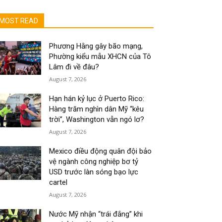
MOST READ
Phương Hằng gây bão mạng,
Phường kiểu mẫu XHCN của Tô
Lâm đi về đâu?
August 7, 2026
Hạn hán kỷ lục ở Puerto Rico:
Hàng trăm nghìn dân Mỹ “kêu
trời”, Washington vẫn ngó lơ?
August 7, 2026
Mexico điều động quân đội bảo
vệ ngành công nghiệp bơ tỷ
USD trước làn sóng bạo lực
cartel
August 7, 2026
Nước Mỹ nhận “trái đắng” khi