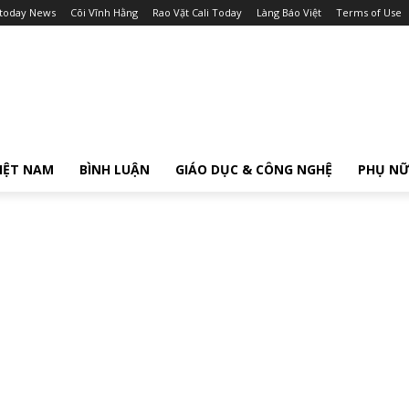
itoday News
Cõi Vĩnh Hằng
Rao Vặt Cali Today
Làng Báo Việt
Terms of Use
IỆT NAM
BÌNH LUẬN
GIÁO DỤC & CÔNG NGHỆ
PHỤ N