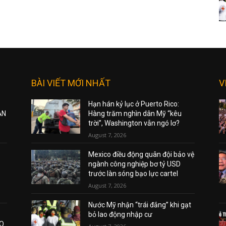
BÀI VIẾT MỚI NHẤT
V
Hạn hán kỷ lục ở Puerto Rico:
ẠN
Hàng trăm nghìn dân Mỹ “kêu
trời”, Washington vẫn ngó lơ?
August 7, 2026
Mexico điều động quân đội bảo vệ
ngành công nghiệp bơ tỷ USD
trước làn sóng bạo lực cartel
August 7, 2026
Nước Mỹ nhận “trái đắng” khi gạt
bỏ lao động nhập cư
AO