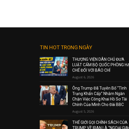
TIN HOT TRONG NGÀY
THƯỢNG VIỆN DÂN CHỦ ĐƯA
LUẬT CẤM BỘ QUỐC PHÒNG H
CHẾ ĐỐI VỚI BÁO CHÍ
August 6, 2026
Ông Trump Đã Tuyên Bố “Tình
Trạng Khẩn Cấp” Nhằm Ngăn
Chặn Việc Công Khai Hồ Sơ Tài
Chính Của Mình Cho Đài BBC
August 5, 2026
THẾ GIỚI GỌI CHÍNH SÁCH CỦA
TRUMP VỀ IRAN LÀ “NGOẠI GI