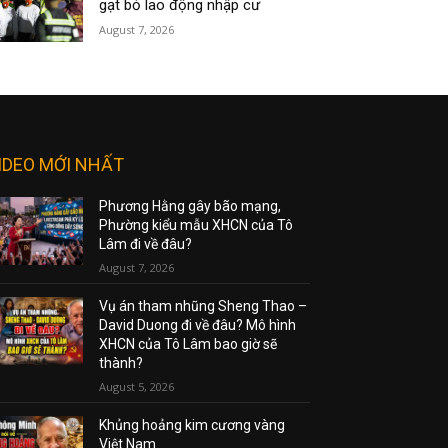
gạt bỏ lao động nhập cư
August 7, 2026
IDEO MỚI NHẤT
Phương Hằng gây bão mạng,
Phường kiểu mẫu XHCN của Tô
Lâm đi về đâu?
August 7, 2026
Vụ án tham nhũng Sheng Thao –
David Duong đi về đâu? Mô hình
XHCN của Tô Lâm bao giờ sẽ
thành?
August 5, 2026
Khủng hoảng kim cương vàng
Việt Nam