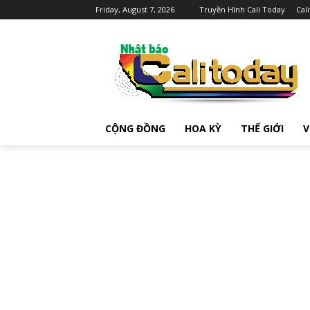
Friday, August 7, 2026
Truyền Hình Cali Today
Cal
CỘNG ĐỒNG
HOA KỲ
THẾ GIỚI
V