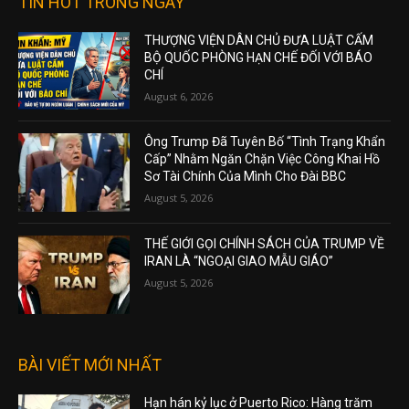
TIN HOT TRONG NGÀY
THƯỢNG VIỆN DÂN CHỦ ĐƯA LUẬT CẤM
BỘ QUỐC PHÒNG HẠN CHẾ ĐỐI VỚI BÁO
CHÍ
August 6, 2026
Ông Trump Đã Tuyên Bố “Tình Trạng Khẩn
Cấp” Nhằm Ngăn Chặn Việc Công Khai Hồ
Sơ Tài Chính Của Mình Cho Đài BBC
August 5, 2026
THẾ GIỚI GỌI CHÍNH SÁCH CỦA TRUMP VỀ
IRAN LÀ “NGOẠI GIAO MẪU GIÁO”
August 5, 2026
BÀI VIẾT MỚI NHẤT
Hạn hán kỷ lục ở Puerto Rico: Hàng trăm