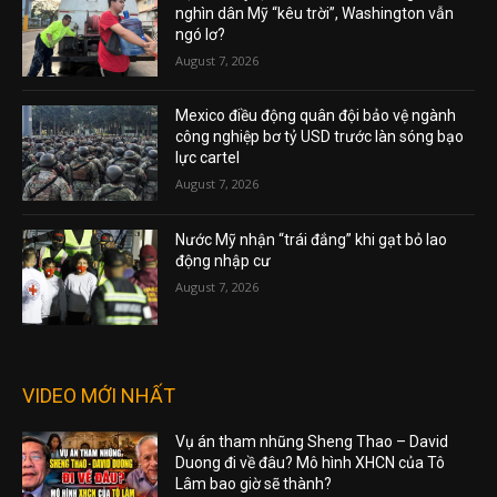
nghìn dân Mỹ “kêu trời”, Washington vẫn
ngó lơ?
August 7, 2026
Mexico điều động quân đội bảo vệ ngành
công nghiệp bơ tỷ USD trước làn sóng bạo
lực cartel
August 7, 2026
Nước Mỹ nhận “trái đắng” khi gạt bỏ lao
động nhập cư
August 7, 2026
VIDEO MỚI NHẤT
Vụ án tham nhũng Sheng Thao – David
Duong đi về đâu? Mô hình XHCN của Tô
Lâm bao giờ sẽ thành?