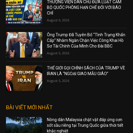
THƯỢNG VIỆN DÂN CHỦ ĐƯA LUẬT CẤM
BỘ QUỐC PHÒNG HẠN CHẾ ĐỐI VỚI BÁO
CHÍ
August 6, 2026
Ông Trump Đã Tuyên Bố “Tình Trạng Khẩn
Cấp” Nhằm Ngăn Chặn Việc Công Khai Hồ
Sơ Tài Chính Của Mình Cho Đài BBC
August 5, 2026
THẾ GIỚI GỌI CHÍNH SÁCH CỦA TRUMP VỀ
IRAN LÀ “NGOẠI GIAO MẪU GIÁO”
August 5, 2026
BÀI VIẾT MỚI NHẤT
Nông dân Malaysia chật vật đáp ứng cơn
sốt sầu riêng tại Trung Quốc giữa thời tiết
khắc nghiệt