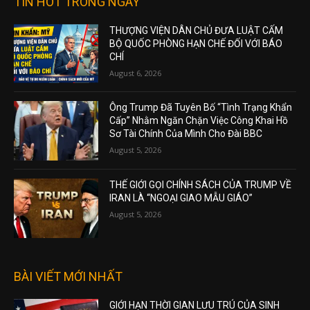
TIN HOT TRONG NGÀY
THƯỢNG VIỆN DÂN CHỦ ĐƯA LUẬT CẤM
BỘ QUỐC PHÒNG HẠN CHẾ ĐỐI VỚI BÁO
CHÍ
August 6, 2026
Ông Trump Đã Tuyên Bố “Tình Trạng Khẩn
Cấp” Nhằm Ngăn Chặn Việc Công Khai Hồ
Sơ Tài Chính Của Mình Cho Đài BBC
August 5, 2026
THẾ GIỚI GỌI CHÍNH SÁCH CỦA TRUMP VỀ
IRAN LÀ “NGOẠI GIAO MẪU GIÁO”
August 5, 2026
BÀI VIẾT MỚI NHẤT
GIỚI HẠN THỜI GIAN LƯU TRÚ CỦA SINH