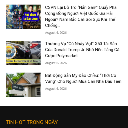
CSVN Lại Dở Trò “Nắn Gân!” Quấy Phá
Cộng Đồng Người Việt Quốc Gia Hải
Ngoại? Nam Bắc Cali Sôi Sục Khí Thế
Chống...
August 6, 2026
Thương Vụ “Cú Nhảy Vọt” X50 Tài Sản
Của Donald Trump Jr. Nhờ Nền Tảng Cá
Cược Polymarket
August 6, 2026
Bất Động Sản Mỹ Đảo Chiều: “Thời Cơ
Vàng” Cho Người Mua Căn Nhà Đầu Tiên
August 6, 2026
TIN HOT TRONG NGÀY