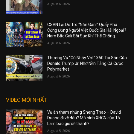
August 6, 2026
CSVN Lại Dở Trò “Nắn Gân!” Quấy Phá
Cộng Đồng Người Việt Quốc Gia Hải Ngoại?
Nam Bắc Cali Sôi Sục Khí Thế Chống...
August 6, 2026
Thương Vụ “Cú Nhảy Vọt” X50 Tài Sản Của
Donald Trump Jr. Nhờ Nền Tảng Cá Cược
Polymarket
August 6, 2026
VIDEO MỚI NHẤT
Vụ án tham nhũng Sheng Thao – David
Duong đi về đâu? Mô hình XHCN của Tô
Lâm bao giờ sẽ thành?
August 5, 2026