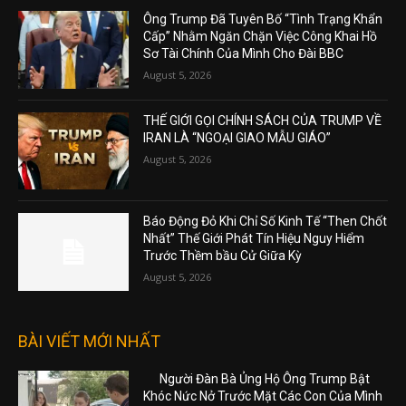
Ông Trump Đã Tuyên Bố “Tình Trạng Khẩn
Cấp” Nhằm Ngăn Chặn Việc Công Khai Hồ
Sơ Tài Chính Của Mình Cho Đài BBC
August 5, 2026
THẾ GIỚI GỌI CHÍNH SÁCH CỦA TRUMP VỀ
IRAN LÀ “NGOẠI GIAO MẪU GIÁO”
August 5, 2026
Báo Động Đỏ Khi Chỉ Số Kinh Tế “Then Chốt
Nhất” Thế Giới Phát Tín Hiệu Nguy Hiểm
Trước Thềm bầu Cử Giữa Kỳ
August 5, 2026
BÀI VIẾT MỚI NHẤT
Người Đàn Bà Ủng Hộ Ông Trump Bật
Khóc Nức Nở Trước Mặt Các Con Của Mình