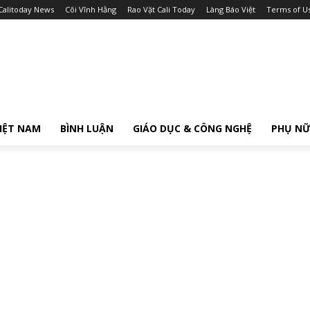
Calitoday News
Cõi Vĩnh Hằng
Rao Vặt Cali Today
Làng Báo Việt
Terms of U
IỆT NAM
BÌNH LUẬN
GIÁO DỤC & CÔNG NGHỆ
PHỤ N