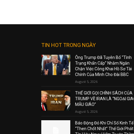
TIN HOT TRONG NGÀY
Ông Trump Đã Tuyên Bố “Tình
Trạng Khẩn Cấp” Nhằm Ngăn
Chặn Việc Công Khai Hồ Sơ Tài
Chính Của Mình Cho Đài BBC
August 5, 2026
THẾ GIỚI GỌI CHÍNH SÁCH CỦA
TRUMP VỀ IRAN LÀ “NGOẠI GI
MẪU GIÁO”
August 5, 2026
Báo Động Đỏ Khi Chỉ Số Kinh Tế
“Then Chốt Nhất” Thế Giới Phát