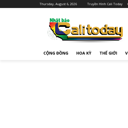
Thursday, August 6, 2026
Truyền Hình Cali Today
CỘNG ĐỒNG
HOA KỲ
THẾ GIỚI
V