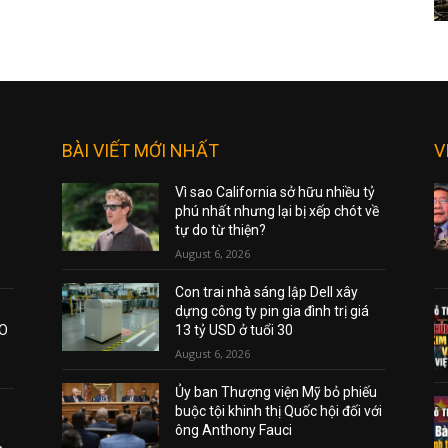
BÀI VIẾT MỚI NHẤT
V
Vì sao California sở hữu nhiều tỷ
phú nhất nhưng lại bị xếp chót về
tự do từ thiện?
August 6, 2026
Con trai nhà sáng lập Dell xây
dựng công ty pin gia đình trị giá
AO
13 tỷ USD ở tuổi 30
August 6, 2026
Ủy ban Thượng viện Mỹ bỏ phiếu
buộc tội khinh thị Quốc hội đối với
ông Anthony Fauci