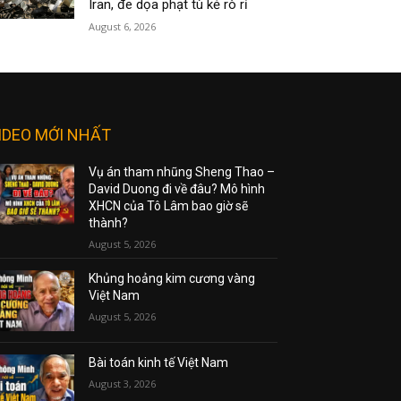
Iran, đe dọa phạt tù kẻ rò rỉ
August 6, 2026
IDEO MỚI NHẤT
Vụ án tham nhũng Sheng Thao –
David Duong đi về đâu? Mô hình
XHCN của Tô Lâm bao giờ sẽ
thành?
August 5, 2026
Khủng hoảng kim cương vàng
Việt Nam
August 5, 2026
Bài toán kinh tế Việt Nam
August 3, 2026