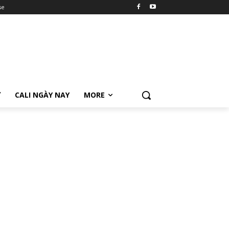
se
Ữ
CALI NGÀY NAY
MORE