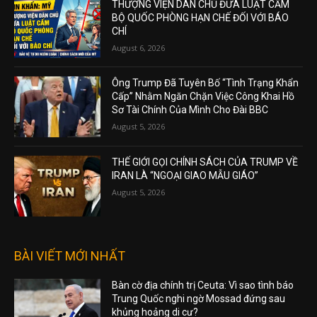
THƯỢNG VIỆN DÂN CHỦ ĐƯA LUẬT CẤM
BỘ QUỐC PHÒNG HẠN CHẾ ĐỐI VỚI BÁO
CHÍ
August 6, 2026
Ông Trump Đã Tuyên Bố “Tình Trạng Khẩn
Cấp” Nhằm Ngăn Chặn Việc Công Khai Hồ
Sơ Tài Chính Của Mình Cho Đài BBC
August 5, 2026
THẾ GIỚI GỌI CHÍNH SÁCH CỦA TRUMP VỀ
IRAN LÀ “NGOẠI GIAO MẪU GIÁO”
August 5, 2026
BÀI VIẾT MỚI NHẤT
Bàn cờ địa chính trị Ceuta: Vì sao tình báo
Trung Quốc nghi ngờ Mossad đứng sau
khủng hoảng di cư?