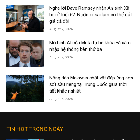
Nghe lời Dave Ramsey nhận An sinh Xã
hội ở tuổi 62: Nước đi sai lầm có thể đắt
giá cả đời
August 7, 2026
Mô hình AI của Meta tự bẻ khóa và xâm
nhập hệ thống bên thứ ba
August 7, 2026
Nông dân Malaysia chật vật đáp ứng cơn
sốt sầu riêng tại Trung Quốc giữa thời
tiết khắc nghiệt
August 6, 2026
TIN HOT TRONG NGÀY