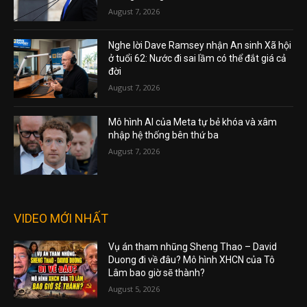
August 7, 2026
Nghe lời Dave Ramsey nhận An sinh Xã hội
ở tuổi 62: Nước đi sai lầm có thể đắt giá cả
đời
August 7, 2026
Mô hình AI của Meta tự bẻ khóa và xâm
nhập hệ thống bên thứ ba
August 7, 2026
VIDEO MỚI NHẤT
Vụ án tham nhũng Sheng Thao – David
Duong đi về đâu? Mô hình XHCN của Tô
Lâm bao giờ sẽ thành?
August 5, 2026