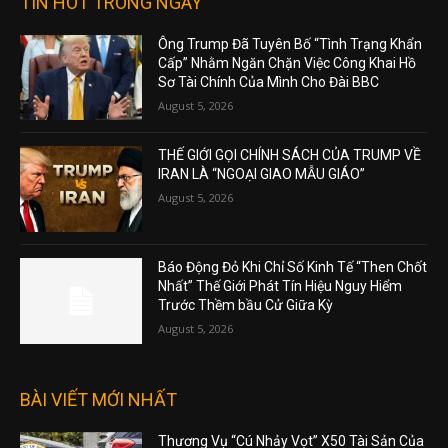
TIN HOT TRONG NGÀY
Ông Trump Đã Tuyên Bố “Tình Trạng Khẩn
Cấp” Nhằm Ngăn Chặn Việc Công Khai Hồ
Sơ Tài Chính Của Mình Cho Đài BBC
August 5, 2026
THẾ GIỚI GỌI CHÍNH SÁCH CỦA TRUMP VỀ
IRAN LÀ “NGOẠI GIAO MẪU GIÁO”
August 5, 2026
Báo Động Đỏ Khi Chỉ Số Kinh Tế “Then Chốt
Nhất” Thế Giới Phát Tín Hiệu Nguy Hiểm
Trước Thềm bầu Cử Giữa Kỳ
August 5, 2026
BÀI VIẾT MỚI NHẤT
Thương Vụ “Cú Nhảy Vọt” X50 Tài Sản Của