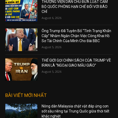
THƯỢNG VIỆN DÂN CHỦ ĐƯA LUẬT CẤM
BỘ QUỐC PHÒNG HẠN CHẾ ĐỐI VỚI BÁO
CHÍ
August 6, 2026
Ông Trump Đã Tuyên Bố “Tình Trạng Khẩn
Cấp” Nhằm Ngăn Chặn Việc Công Khai Hồ
Sơ Tài Chính Của Mình Cho Đài BBC
August 5, 2026
THẾ GIỚI GỌI CHÍNH SÁCH CỦA TRUMP VỀ
IRAN LÀ “NGOẠI GIAO MẪU GIÁO”
August 5, 2026
BÀI VIẾT MỚI NHẤT
Nông dân Malaysia chật vật đáp ứng cơn
sốt sầu riêng tại Trung Quốc giữa thời tiết
khắc nghiệt