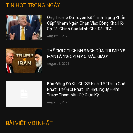
TIN HOT TRONG NGÀY
Ông Trump Đã Tuyên Bố “Tình Trạng Khẩn
Cấp” Nhằm Ngăn Chặn Việc Công Khai Hồ
Sơ Tài Chính Của Mình Cho Đài BBC
August 5, 2026
THẾ GIỚI GỌI CHÍNH SÁCH CỦA TRUMP VỀ
IRAN LÀ “NGOẠI GIAO MẪU GIÁO”
August 5, 2026
Báo Động Đỏ Khi Chỉ Số Kinh Tế “Then Chốt
Nhất” Thế Giới Phát Tín Hiệu Nguy Hiểm
Trước Thềm bầu Cử Giữa Kỳ
August 5, 2026
BÀI VIẾT MỚI NHẤT