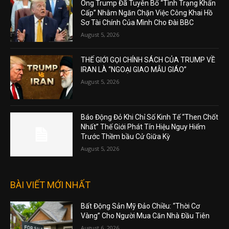
Ông Trump Đã Tuyên Bố “Tình Trạng Khẩn
Cấp” Nhằm Ngăn Chặn Việc Công Khai Hồ
Sơ Tài Chính Của Mình Cho Đài BBC
August 5, 2026
THẾ GIỚI GỌI CHÍNH SÁCH CỦA TRUMP VỀ
IRAN LÀ “NGOẠI GIAO MẪU GIÁO”
August 5, 2026
Báo Động Đỏ Khi Chỉ Số Kinh Tế “Then Chốt
Nhất” Thế Giới Phát Tín Hiệu Nguy Hiểm
Trước Thềm bầu Cử Giữa Kỳ
August 5, 2026
BÀI VIẾT MỚI NHẤT
Bất Động Sản Mỹ Đảo Chiều: “Thời Cơ
Vàng” Cho Người Mua Căn Nhà Đầu Tiên
August 6, 2026