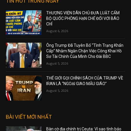
TIN HOT TRONG NGÀY
THƯỢNG VIỆN DÂN CHỦ ĐƯA LUẬT CẤM
BỘ QUỐC PHÒNG HẠN CHẾ ĐỐI VỚI BÁO
CHÍ
August 6, 2026
Ông Trump Đã Tuyên Bố “Tình Trạng Khẩn
Cấp” Nhằm Ngăn Chặn Việc Công Khai Hồ
Sơ Tài Chính Của Mình Cho Đài BBC
August 5, 2026
THẾ GIỚI GỌI CHÍNH SÁCH CỦA TRUMP VỀ
IRAN LÀ “NGOẠI GIAO MẪU GIÁO”
August 5, 2026
BÀI VIẾT MỚI NHẤT
Bàn cờ địa chính trị Ceuta: Vì sao tình báo