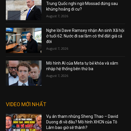
Trung Quốc nghi ngờ Mossad đứng sau
khủng hoảng di cư?
August 7, 2026
Nghe lời Dave Ramsey nhận An sinh Xã hội
ở tuổi 62: Nước đi sai lầm có thể đắt giá cả
đời
August 7, 2026
Mô hình AI của Meta tự bẻ khóa và xâm
nhập hệ thống bên thứ ba
August 7, 2026
VIDEO MỚI NHẤT
Vụ án tham nhũng Sheng Thao – David
Duong đi về đâu? Mô hình XHCN của Tô
Lâm bao giờ sẽ thành?