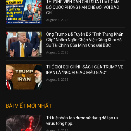
THƯỢNG VIỆN DÂN CHỦ ĐƯA LUẬT CẤM
BỘ QUỐC PHÒNG HẠN CHẾ ĐỐI VỚI BÁO
CHÍ
August 6, 2026
Ông Trump Đã Tuyên Bố “Tình Trạng Khẩn
Cấp” Nhằm Ngăn Chặn Việc Công Khai Hồ
Sơ Tài Chính Của Mình Cho Đài BBC
August 5, 2026
THẾ GIỚI GỌI CHÍNH SÁCH CỦA TRUMP VỀ
IRAN LÀ “NGOẠI GIAO MẪU GIÁO”
August 5, 2026
BÀI VIẾT MỚI NHẤT
Trí tuệ nhân tạo được sử dụng để tạo ra
virus tổng hợp.
August 7, 2026