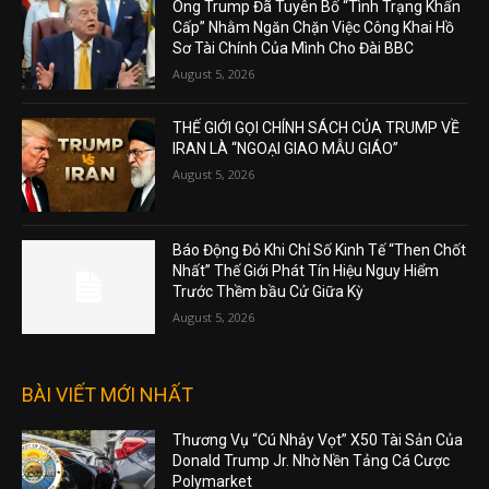
Ông Trump Đã Tuyên Bố “Tình Trạng Khẩn
Cấp” Nhằm Ngăn Chặn Việc Công Khai Hồ
Sơ Tài Chính Của Mình Cho Đài BBC
August 5, 2026
THẾ GIỚI GỌI CHÍNH SÁCH CỦA TRUMP VỀ
IRAN LÀ “NGOẠI GIAO MẪU GIÁO”
August 5, 2026
Báo Động Đỏ Khi Chỉ Số Kinh Tế “Then Chốt
Nhất” Thế Giới Phát Tín Hiệu Nguy Hiểm
Trước Thềm bầu Cử Giữa Kỳ
August 5, 2026
BÀI VIẾT MỚI NHẤT
Thương Vụ “Cú Nhảy Vọt” X50 Tài Sản Của
Donald Trump Jr. Nhờ Nền Tảng Cá Cược
Polymarket