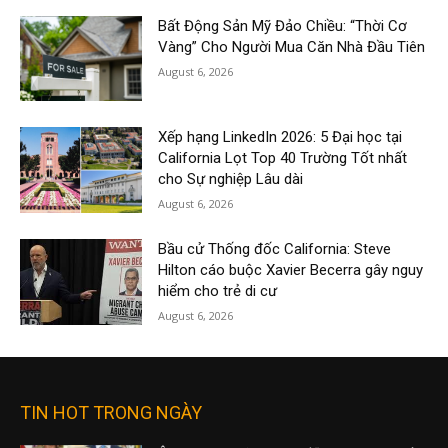
Bất Động Sản Mỹ Đảo Chiều: “Thời Cơ
Vàng” Cho Người Mua Căn Nhà Đầu Tiên
August 6, 2026
Xếp hạng LinkedIn 2026: 5 Đại học tại
California Lọt Top 40 Trường Tốt nhất
cho Sự nghiệp Lâu dài
August 6, 2026
Bầu cử Thống đốc California: Steve
Hilton cáo buộc Xavier Becerra gây nguy
hiểm cho trẻ di cư
August 6, 2026
TIN HOT TRONG NGÀY