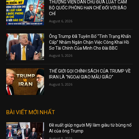
THƯỢNG VIỆN DÂN CHỦ ĐƯA LUẬT CẤM
BỘ QUỐC PHÒNG HẠN CHẾ ĐỐI VỚI BÁO
CHÍ
August 6, 2026
Ông Trump Đã Tuyên Bố “Tình Trạng Khẩn
Cấp” Nhằm Ngăn Chặn Việc Công Khai Hồ
Sơ Tài Chính Của Mình Cho Đài BBC
August 5, 2026
THẾ GIỚI GỌI CHÍNH SÁCH CỦA TRUMP VỀ
IRAN LÀ “NGOẠI GIAO MẪU GIÁO”
August 5, 2026
BÀI VIẾT MỚI NHẤT
Đề xuất giúp người Mỹ làm giàu từ bùng nổ
AI của ông Trump
August 8, 2026