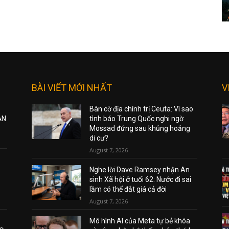
BÀI VIẾT MỚI NHẤT
V
Bàn cờ địa chính trị Ceuta: Vì sao
ẠN
tình báo Trung Quốc nghi ngờ
Mossad đứng sau khủng hoảng
di cư?
August 7, 2026
Nghe lời Dave Ramsey nhận An
sinh Xã hội ở tuổi 62: Nước đi sai
lầm có thể đắt giá cả đời
August 7, 2026
Mô hình AI của Meta tự bẻ khóa