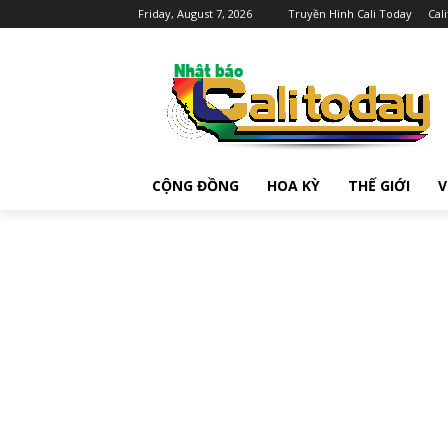
Friday, August 7, 2026
Truyền Hình Cali Today
Cal
CỘNG ĐỒNG
HOA KỲ
THẾ GIỚI
V