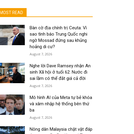
MOST READ
Bàn cờ địa chính trị Ceuta: Vì
sao tình báo Trung Quốc nghi
ngờ Mossad đứng sau khủng
hoảng di cư?
August 7, 2026
Nghe lời Dave Ramsey nhận An
sinh Xã hội ở tuổi 62: Nước đi
sai lầm có thể đắt giá cả đời
August 7, 2026
Mô hình AI của Meta tự bẻ khóa
và xâm nhập hệ thống bên thứ
ba
August 7, 2026
Nông dân Malaysia chật vật đáp