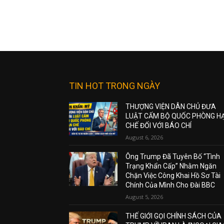
TIN HOT TRONG NGÀY
THƯỢNG VIỆN DÂN CHỦ ĐƯA
LUẬT CẤM BỘ QUỐC PHÒNG H
CHẾ ĐỐI VỚI BÁO CHÍ
August 6, 2026
Ông Trump Đã Tuyên Bố “Tình
Trạng Khẩn Cấp” Nhằm Ngăn
Chặn Việc Công Khai Hồ Sơ Tài
Chính Của Mình Cho Đài BBC
August 5, 2026
THẾ GIỚI GỌI CHÍNH SÁCH CỦA