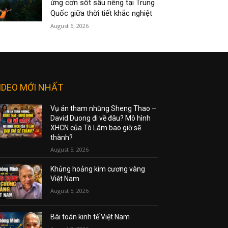
ứng cơn sốt sầu riêng tại Trung
Quốc giữa thời tiết khắc nghiệt
August 6, 2026
IDEO MỚI NHẤT
Vụ án tham nhũng Sheng Thao –
David Duong đi về đâu? Mô hình
XHCN của Tô Lâm bao giờ sẽ
thành?
August 5, 2026
Khủng hoảng kim cương vàng
Việt Nam
August 5, 2026
Bài toán kinh tế Việt Nam