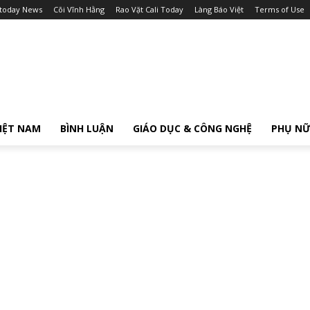
itoday News
Cõi Vĩnh Hằng
Rao Vặt Cali Today
Làng Báo Việt
Terms of Use
IỆT NAM
BÌNH LUẬN
GIÁO DỤC & CÔNG NGHỆ
PHỤ N