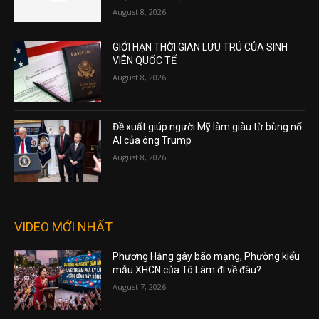
August 8, 2026
GIỚI HẠN THỜI GIAN LƯU TRÚ CỦA SINH
VIÊN QUỐC TẾ
August 8, 2026
Đề xuất giúp người Mỹ làm giàu từ bùng nổ
AI của ông Trump
August 8, 2026
VIDEO MỚI NHẤT
Phương Hằng gây bão mạng, Phường kiểu
mẫu XHCN của Tô Lâm đi về đâu?
August 7, 2026