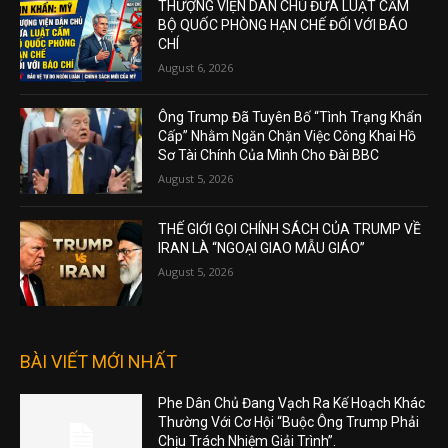
THƯỢNG VIỆN DÂN CHỦ ĐƯA LUẬT CẤM
BỘ QUỐC PHÒNG HẠN CHẾ ĐỐI VỚI BÁO
CHÍ
August 6, 2026
Ông Trump Đã Tuyên Bố “Tình Trạng Khẩn
Cấp” Nhằm Ngăn Chặn Việc Công Khai Hồ
Sơ Tài Chính Của Mình Cho Đài BBC
August 5, 2026
THẾ GIỚI GỌI CHÍNH SÁCH CỦA TRUMP VỀ
IRAN LÀ “NGOẠI GIAO MẪU GIÁO”
August 5, 2026
BÀI VIẾT MỚI NHẤT
Phe Dân Chủ Đang Vạch Ra Kế Hoạch Khác
Thường Với Cơ Hội “Buộc Ông Trump Phải
Chịu Trách Nhiệm Giải Trình”.