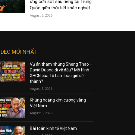
ứng cơn sốt sầu riêng tại Trung
Quốc giữa thời tiết khắc nghiệt
August 6, 2026
IDEO MỚI NHẤT
Vụ án tham nhũng Sheng Thao –
David Duong đi về đâu? Mô hình
XHCN của Tô Lâm bao giờ sẽ
thành?
August 5, 2026
Khủng hoảng kim cương vàng
Việt Nam
August 5, 2026
Bài toán kinh tế Việt Nam