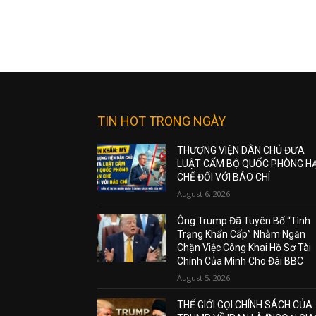
TIN HOT TRONG NGÀY
THƯỢNG VIỆN DÂN CHỦ ĐƯA
LUẬT CẤM BỘ QUỐC PHÒNG H
CHẾ ĐỐI VỚI BÁO CHÍ
August 6, 2026
Ông Trump Đã Tuyên Bố “Tình
Trạng Khẩn Cấp” Nhằm Ngăn
Chặn Việc Công Khai Hồ Sơ Tài
Chính Của Mình Cho Đài BBC
August 5, 2026
THẾ GIỚI GỌI CHÍNH SÁCH CỦA