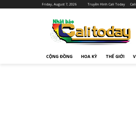
Friday, August 7, 2026
Truyền Hình Cali Today
Cal
CỘNG ĐỒNG
HOA KỲ
THẾ GIỚI
V