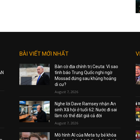
BÀI VIẾT MỚI NHẤT
V
Bàn cờ địa chính trị Ceuta: Vì sao
ẠN
tình báo Trung Quốc nghi ngờ
Mossad đứng sau khủng hoảng
di cư?
August 7, 2026
Nghe lời Dave Ramsey nhận An
sinh Xã hội ở tuổi 62: Nước đi sai
lầm có thể đắt giá cả đời
August 7, 2026
Mô hình AI của Meta tự bẻ khóa