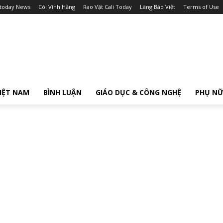
itoday News
Cõi Vĩnh Hằng
Rao Vặt Cali Today
Làng Báo Việt
Terms of Use
IỆT NAM
BÌNH LUẬN
GIÁO DỤC & CÔNG NGHỆ
PHỤ N