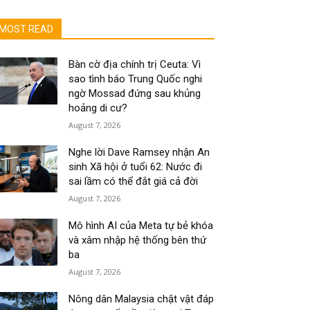
MOST READ
Bàn cờ địa chính trị Ceuta: Vì
sao tình báo Trung Quốc nghi
ngờ Mossad đứng sau khủng
hoảng di cư?
August 7, 2026
Nghe lời Dave Ramsey nhận An
sinh Xã hội ở tuổi 62: Nước đi
sai lầm có thể đắt giá cả đời
August 7, 2026
Mô hình AI của Meta tự bẻ khóa
và xâm nhập hệ thống bên thứ
ba
August 7, 2026
Nông dân Malaysia chật vật đáp