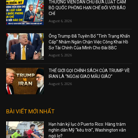
THƯỢNG VIỆN DÂN CHỦ ĐƯA LUẬT CẤM
BỘ QUỐC PHÒNG HẠN CHẾ ĐỐI VỚI BÁO
CHÍ
August 6, 2026
Ông Trump Đã Tuyên Bố “Tình Trạng Khẩn
Cấp” Nhằm Ngăn Chặn Việc Công Khai Hồ
Sơ Tài Chính Của Mình Cho Đài BBC
August 5, 2026
THẾ GIỚI GỌI CHÍNH SÁCH CỦA TRUMP VỀ
IRAN LÀ “NGOẠI GIAO MẪU GIÁO”
August 5, 2026
BÀI VIẾT MỚI NHẤT
Hạn hán kỷ lục ở Puerto Rico: Hàng trăm
nghìn dân Mỹ “kêu trời”, Washington vẫn
ngó lơ?