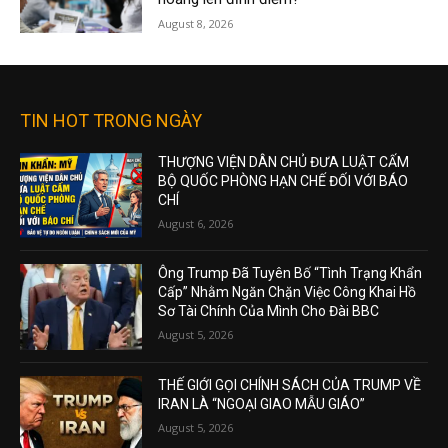
August 8, 2026
TIN HOT TRONG NGÀY
THƯỢNG VIỆN DÂN CHỦ ĐƯA LUẬT CẤM
BỘ QUỐC PHÒNG HẠN CHẾ ĐỐI VỚI BÁO
CHÍ
August 6, 2026
Ông Trump Đã Tuyên Bố “Tình Trạng Khẩn
Cấp” Nhằm Ngăn Chặn Việc Công Khai Hồ
Sơ Tài Chính Của Mình Cho Đài BBC
August 5, 2026
THẾ GIỚI GỌI CHÍNH SÁCH CỦA TRUMP VỀ
IRAN LÀ “NGOẠI GIAO MẪU GIÁO”
August 5, 2026