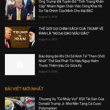
Ông Trump Đã Tuyên Bố “Tình Trạng Khẩn
Cấp” Nhằm Ngăn Chặn Việc Công Khai Hồ
Sơ Tài Chính Của Mình Cho Đài BBC
August 5, 2026
THẾ GIỚI GỌI CHÍNH SÁCH CỦA TRUMP VỀ
IRAN LÀ “NGOẠI GIAO MẪU GIÁO”
August 5, 2026
Báo Động Đỏ Khi Chỉ Số Kinh Tế “Then Chốt
Nhất” Thế Giới Phát Tín Hiệu Nguy Hiểm
Trước Thềm bầu Cử Giữa Kỳ
August 5, 2026
BÀI VIẾT MỚI NHẤT
Thương Vụ “Cú Nhảy Vọt” X50 Tài Sản Của
Donald Trump Jr. Nhờ Nền Tảng Cá Cược
Polymarket