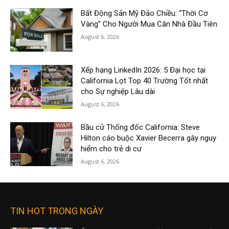
Bất Động Sản Mỹ Đảo Chiều: “Thời Cơ
Vàng” Cho Người Mua Căn Nhà Đầu Tiên
August 6, 2026
Xếp hạng LinkedIn 2026: 5 Đại học tại
California Lọt Top 40 Trường Tốt nhất
cho Sự nghiệp Lâu dài
August 6, 2026
Bầu cử Thống đốc California: Steve
Hilton cáo buộc Xavier Becerra gây nguy
hiểm cho trẻ di cư
August 6, 2026
TIN HOT TRONG NGÀY